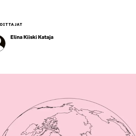
OITTAJAT
Elina Kiiski Kataja