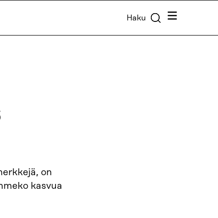
Valikko
Haku
s
erkkejä, on
aemmeko kasvua