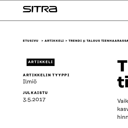
Siirry
Sitra
suoraan
sisältöön
↓
ETUSIVU
ARTIKKELI
TRENDI 3: TALOUS TIENHAARASS
T
ARTIKKELI
ARTIKKELIN TYYPPI
t
Ilmiö
JULKAISTU
3.5.2017
Vai
kas
hinn