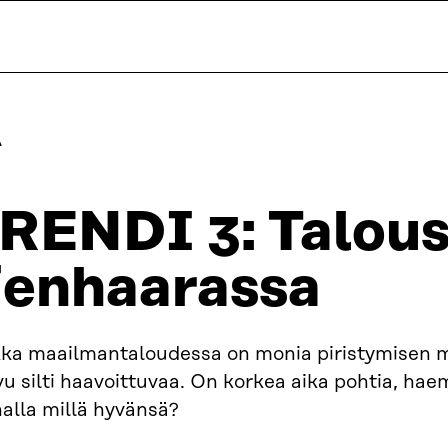
A
RENDI 3: Talou
ienhaarassa
kka maailmantaloudessa on monia piristymisen m
vu silti haavoittuvaa. On korkea aika pohtia, h
alla millä hyvänsä?