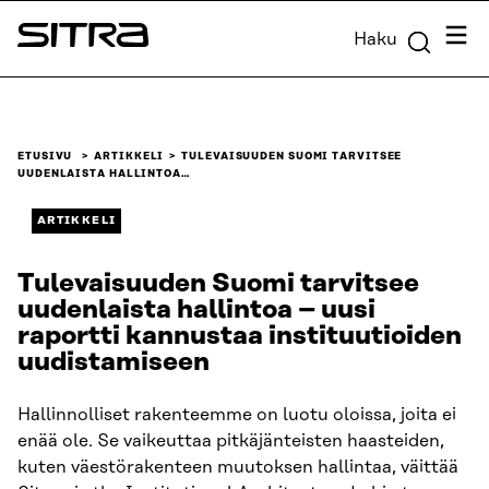
Siirry
Valik
Haku
suoraan
Sitra
sisältöön
↓
ETUSIVU
ARTIKKELI
TULEVAISUUDEN SUOMI TARVITSEE
UUDENLAISTA HALLINTOA…
ARTIKKELI
Tulevaisuuden Suomi tarvitsee
uudenlaista hallintoa – uusi
raportti kannustaa instituutioiden
uudistamiseen
Hallinnolliset rakenteemme on luotu oloissa, joita ei
enää ole. Se vaikeuttaa pitkäjänteisten haasteiden,
kuten väestörakenteen muutoksen hallintaa, väittää