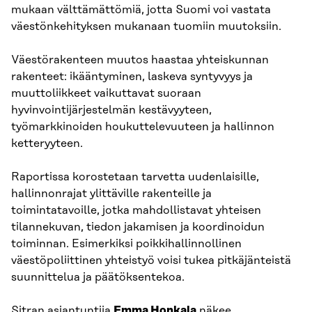
mukaan välttämättömiä, jotta Suomi voi vastata
väestönkehityksen mukanaan tuomiin muutoksiin.
Väestörakenteen muutos haastaa yhteiskunnan
rakenteet: ikääntyminen, laskeva syntyvyys ja
muuttoliikkeet vaikuttavat suoraan
hyvinvointijärjestelmän kestävyyteen,
työmarkkinoiden houkuttelevuuteen ja hallinnon
ketteryyteen.
Raportissa korostetaan tarvetta uudenlaisille,
hallinnonrajat ylittäville rakenteille ja
toimintatavoille, jotka mahdollistavat yhteisen
tilannekuvan, tiedon jakamisen ja koordinoidun
toiminnan. Esimerkiksi poikkihallinnollinen
väestöpoliittinen yhteistyö voisi tukea pitkäjänteistä
suunnittelua ja päätöksentekoa.
Sitran asiantuntija
Emma Honkala
näkee