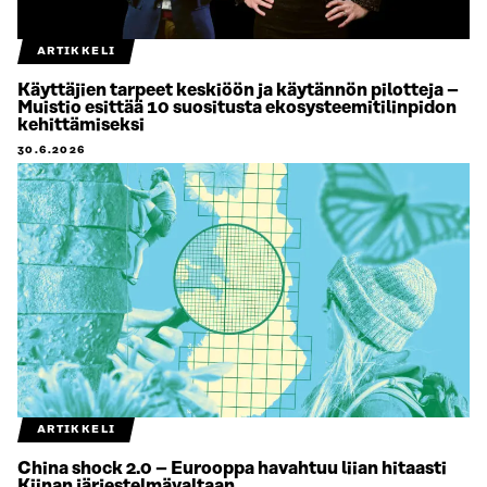
ARTIKKELI
Käyttäjien tarpeet keskiöön ja käytännön pilotteja –
Muistio esittää 10 suositusta ekosysteemitilinpidon
kehittämiseksi
30.6.2026
ARTIKKELI
China shock 2.0 – Eurooppa havahtuu liian hitaasti
Kiinan järjestelmävaltaan