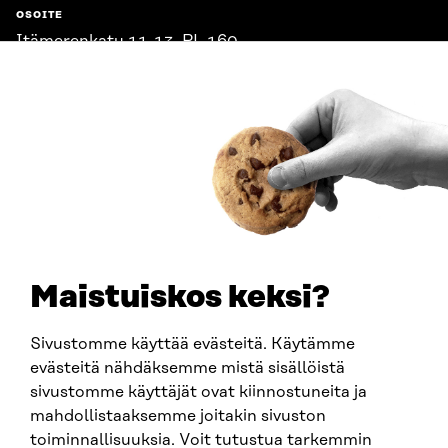
OSOITE
Itämerenkatu 11-13, PL 160,
00181 Helsinki
Saapumisohjeet
Y-TUNNUS
0202132-3
PUHELIN
+358 294 618 991
SÄHKÖPOSTI
etunimi.sukunimi@sitra.fi
sitra@sitra.fi
Maistuiskos keksi?
Sivustomme käyttää evästeitä. Käytämme
SITRA SOSIAALISESSA MEDIASSA
evästeitä nähdäksemme mistä sisällöistä
sivustomme käyttäjät ovat kiinnostuneita ja
LinkedIn
mahdollistaaksemme joitakin sivuston
Instagram
toiminnallisuuksia. Voit tutustua tarkemmin