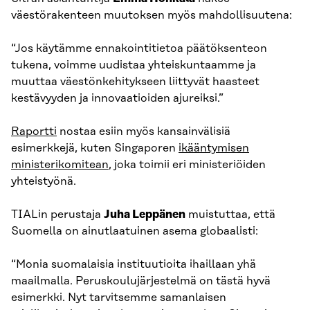
väestörakenteen muutoksen myös mahdollisuutena:
“Jos käytämme ennakointitietoa päätöksenteon
tukena, voimme uudistaa yhteiskuntaamme ja
muuttaa väestönkehitykseen liittyvät haasteet
kestävyyden ja innovaatioiden ajureiksi.”
Raportti
nostaa esiin myös kansainvälisiä
esimerkkejä, kuten Singaporen
ikääntymisen
ministerikomitean
, joka toimii eri ministeriöiden
yhteistyönä.
TIALin perustaja
Juha Leppänen
muistuttaa, että
Suomella on ainutlaatuinen asema globaalisti:
“Monia suomalaisia instituutioita ihaillaan yhä
maailmalla. Peruskoulujärjestelmä on tästä hyvä
esimerkki. Nyt tarvitsemme samanlaisen