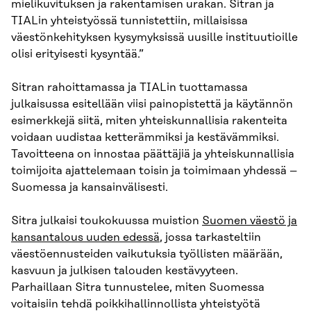
mielikuvituksen ja rakentamisen urakan. Sitran ja
TIALin yhteistyössä tunnistettiin, millaisissa
väestönkehityksen kysymyksissä uusille instituutioille
olisi erityisesti kysyntää.”
Sitran rahoittamassa ja TIALin tuottamassa
julkaisussa esitellään viisi painopistettä ja käytännön
esimerkkejä siitä, miten yhteiskunnallisia rakenteita
voidaan uudistaa ketterämmiksi ja kestävämmiksi.
Tavoitteena on innostaa päättäjiä ja yhteiskunnallisia
toimijoita ajattelemaan toisin ja toimimaan yhdessä –
Suomessa ja kansainvälisesti.
Sitra julkaisi toukokuussa muistion
Suomen väestö ja
kansantalous uuden edessä
, jossa tarkasteltiin
väestöennusteiden vaikutuksia työllisten määrään,
kasvuun ja julkisen talouden kestävyyteen.
Parhaillaan Sitra tunnustelee, miten Suomessa
voitaisiin tehdä poikkihallinnollista yhteistyötä