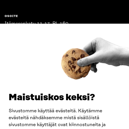
OSOITE
Itämerenkatu 11-13, PL 160,
00181 Helsinki
Saapumisohjeet
Y-TUNNUS
0202132-3
PUHELIN
+358 294 618 991
SÄHKÖPOSTI
etunimi.sukunimi@sitra.fi
sitra@sitra.fi
Maistuiskos keksi?
Sivustomme käyttää evästeitä. Käytämme
SITRA SOSIAALISESSA MEDIASSA
evästeitä nähdäksemme mistä sisällöistä
sivustomme käyttäjät ovat kiinnostuneita ja