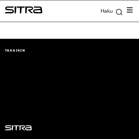
Siirry
Valik
Haku
suoraan
Sitra
sisältöön
↓
TAKAISIN
Sitra