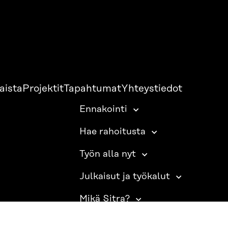
aista
Projektit
Tapahtumat
Yhteystiedot
Ennakointi
Hae rahoitusta
Työn alla nyt
Julkaisut ja työkalut
Mikä Sitra?