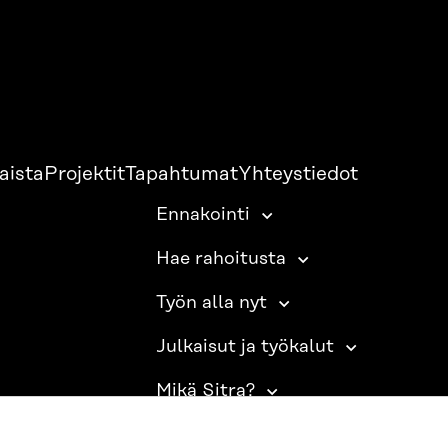
aista
Projektit
Tapahtumat
Yhteystiedot
Ennakointi
Hae rahoitusta
Työn alla nyt
Julkaisut ja työkalut
Mikä Sitra?