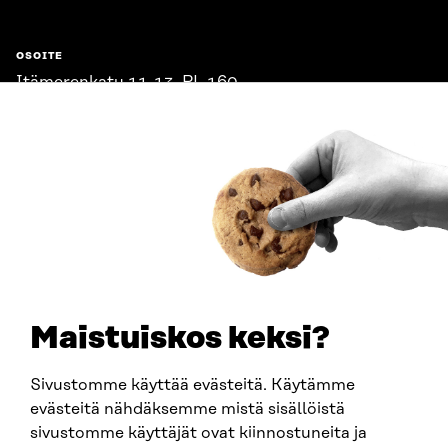
OSOITE
Itämerenkatu 11-13, PL 160,
00181 Helsinki
Saapumisohjeet
Y-TUNNUS
0202132-3
PUHELIN
+358 294 618 991
SÄHKÖPOSTI
etunimi.sukunimi@sitra.fi
sitra@sitra.fi
Maistuiskos keksi?
Sivustomme käyttää evästeitä. Käytämme
SITRA SOSIAALISESSA MEDIASSA
evästeitä nähdäksemme mistä sisällöistä
sivustomme käyttäjät ovat kiinnostuneita ja