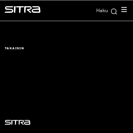
Siirry
Valik
Haku
suoraan
Sitra
sisältöön
↓
TAKAISIN
Sitra