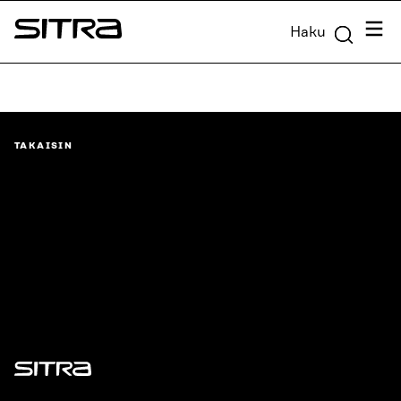
Siirry
Valik
Haku
suoraan
Sitra
sisältöön
↓
TAKAISIN
Sitra