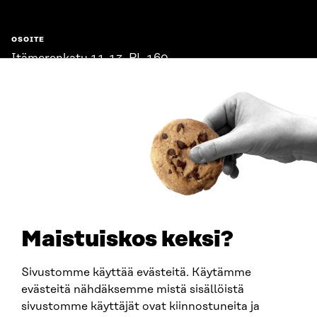
OSOITE
Itämerenkatu 11-13, PL 160,
00181 Helsinki
Saapumisohjeet
Y-TUNNUS
0202132-3
PUHELIN
+358 294 618 991
SÄHKÖPOSTI
etunimi.sukunimi@sitra.fi
sitra@sitra.fi
Maistuiskos keksi?
Sivustomme käyttää evästeitä. Käytämme
SITRA SOSIAALISESSA MEDIASSA
evästeitä nähdäksemme mistä sisällöistä
sivustomme käyttäjät ovat kiinnostuneita ja