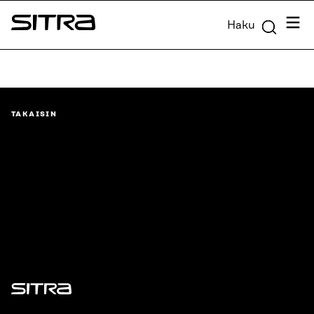
Siirry
Valik
Haku
suoraan
Sitra
sisältöön
↓
TAKAISIN
Sitra