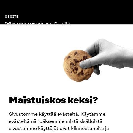
OSOITE
Itämerenkatu 11-13, PL 160,
00181 Helsinki
Saapumisohjeet
Y-TUNNUS
0202132-3
PUHELIN
+358 294 618 991
SÄHKÖPOSTI
etunimi.sukunimi@sitra.fi
sitra@sitra.fi
Maistuiskos keksi?
Sivustomme käyttää evästeitä. Käytämme
SITRA SOSIAALISESSA MEDIASSA
evästeitä nähdäksemme mistä sisällöistä
sivustomme käyttäjät ovat kiinnostuneita ja