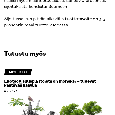
lisäksi myös maantieteellisesti. Lähes 30 prosenttia
sijoituksista kohdistui Suomeen.
Sijoitussalkun pitkän aikavälin tuottotavoite on 3,5
prosentin reaalituotto vuodessa.
Tutustu myös
ARTIKKELI
Ekoteollisuuspuistoista on moneksi – tukevat
kestävää kasvua
6.7.2026