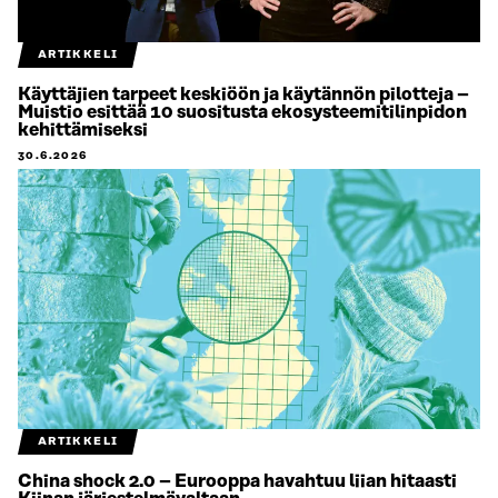
ARTIKKELI
Käyttäjien tarpeet keskiöön ja käytännön pilotteja –
Muistio esittää 10 suositusta ekosysteemitilinpidon
kehittämiseksi
30.6.2026
ARTIKKELI
China shock 2.0 – Eurooppa havahtuu liian hitaasti