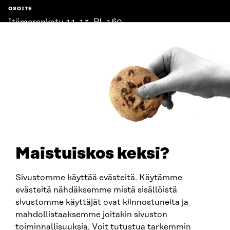
OSOITE
Itämerenkatu 11-13, PL 160,
00181 Helsinki
Saapumisohjeet
Y-TUNNUS
0202132-3
PUHELIN
+358 294 618 991
SÄHKÖPOSTI
etunimi.sukunimi@sitra.fi
sitra@sitra.fi
Maistuiskos keksi?
Sivustomme käyttää evästeitä. Käytämme
SITRA SOSIAALISESSA MEDIASSA
evästeitä nähdäksemme mistä sisällöistä
sivustomme käyttäjät ovat kiinnostuneita ja
LinkedIn
mahdollistaaksemme joitakin sivuston
Instagram
toiminnallisuuksia. Voit tutustua tarkemmin