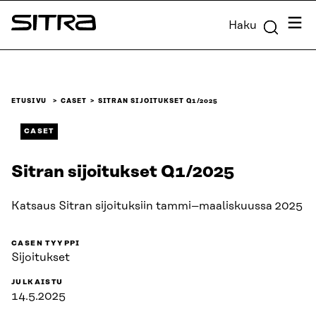
Siirry
Valik
Haku
suoraan
Sitra
sisältöön
↓
ETUSIVU
CASET
SITRAN SIJOITUKSET Q1/2025
CASET
Sitran sijoitukset Q1/2025
Katsaus Sitran sijoituksiin tammi–maaliskuussa 2025
CASEN TYYPPI
Sijoitukset
JULKAISTU
14.5.2025