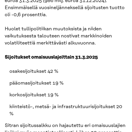
euroa 31.3.2025 (986 milj. euroa 31.12.2024).
Ensimmäisellä vuosineljänneksellä sijoitusten tuotto
oli -0,6 prosenttia.
Huolet tullipolitiikan muutoksista ja niiden
vaikutuksesta talouteen nostivat markkinoiden
volatiliteettiä merkittävästi alkuvuonna.
Sijoitukset omaisuuslajeittain 31.3.2025
osakesijoitukset 42 %
pääomasijoitukset 19 %
korkosijoitukset 19 %
kiinteistö-, metsä- ja infrastruktuurisijoitukset 20
%
Sitran sijoitussalkku on hajautettu eri omaisuuslajien