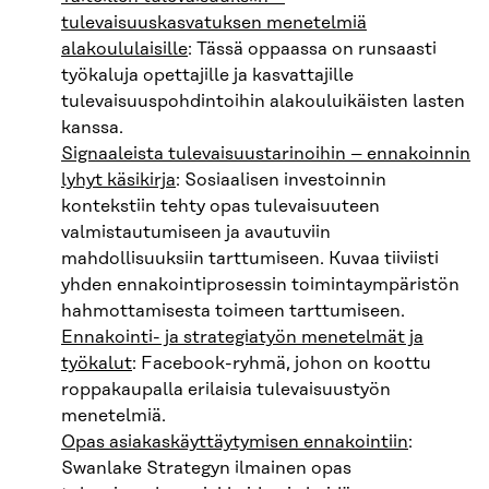
tulevaisuuskasvatuksen menetelmiä
alakoululaisille
: Tässä oppaassa on runsaasti
työkaluja opettajille ja kasvattajille
tulevaisuuspohdintoihin alakouluikäisten lasten
kanssa.
Signaaleista tulevaisuustarinoihin – ennakoinnin
lyhyt käsikirja
: Sosiaalisen investoinnin
kontekstiin tehty opas tulevaisuuteen
valmistautumiseen ja avautuviin
mahdollisuuksiin tarttumiseen. Kuvaa tiiviisti
yhden ennakointiprosessin toimintaympäristön
hahmottamisesta toimeen tarttumiseen.
Ennakointi- ja strategiatyön menetelmät ja
työkalut
: Facebook-ryhmä, johon on koottu
roppakaupalla erilaisia tulevaisuustyön
menetelmiä.
Opas asiakaskäyttäytymisen ennakointiin
:
Swanlake Strategyn ilmainen opas