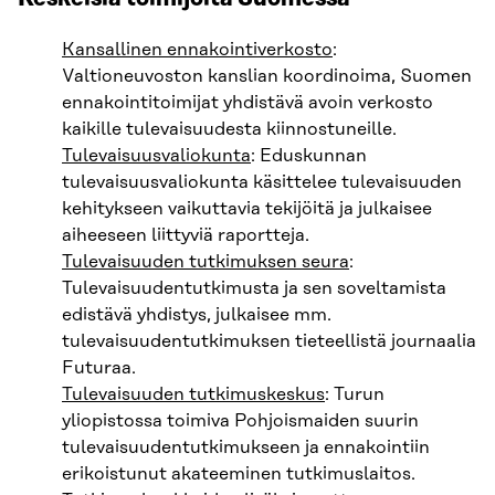
Kansallinen ennakointiverkosto
:
Valtioneuvoston kanslian koordinoima, Suomen
ennakointitoimijat yhdistävä avoin verkosto
kaikille tulevaisuudesta kiinnostuneille.
Tulevaisuusvaliokunta
: Eduskunnan
tulevaisuusvaliokunta käsittelee tulevaisuuden
kehitykseen vaikuttavia tekijöitä ja julkaisee
aiheeseen liittyviä raportteja.
Tulevaisuuden tutkimuksen seura
:
Tulevaisuudentutkimusta ja sen soveltamista
edistävä yhdistys, julkaisee mm.
tulevaisuudentutkimuksen tieteellistä journaalia
Futuraa.
Tulevaisuuden tutkimuskeskus
: Turun
yliopistossa toimiva Pohjoismaiden suurin
tulevaisuudentutkimukseen ja ennakointiin
erikoistunut akateeminen tutkimuslaitos.