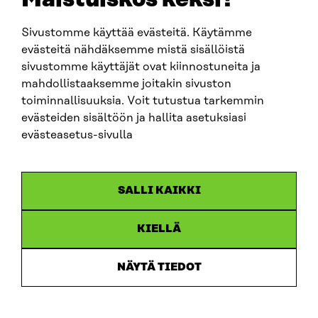
Sivustomme käyttää evästeitä. Käytämme
SITRA SOSIAALISESSA MEDIASSA
evästeitä nähdäksemme mistä sisällöistä
sivustomme käyttäjät ovat kiinnostuneita ja
LinkedIn
mahdollistaaksemme joitakin sivuston
Instagram
toiminnallisuuksia. Voit tutustua tarkemmin
YouTube
evästeiden sisältöön ja hallita asetuksiasi
evästeasetus-sivulla
Sitra 2025
SALLI KAIKKI
Tietosuoja
KIELLÄ
Evästeasetukset
Ilmoituskanava
NÄYTÄ TIEDOT
Saavutettavuusseloste
Asiakirjajulkisuus
Sitran digitaalinen viestintä ja verkkopalvelut