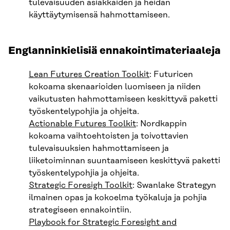
tulevaisuuden asiakkaiden ja heidän
käyttäytymisensä hahmottamiseen.
Englanninkielisiä ennakointimateriaaleja
Lean Futures Creation Toolkit
: Futuricen
kokoama skenaarioiden luomiseen ja niiden
vaikutusten hahmottamiseen keskittyvä paketti
työskentelypohjia ja ohjeita.
Actionable Futures Toolkit
: Nordkappin
kokoama vaihtoehtoisten ja toivottavien
tulevaisuuksien hahmottamiseen ja
liiketoiminnan suuntaamiseen keskittyvä paketti
työskentelypohjia ja ohjeita.
Strategic Foresigh Toolkit
: Swanlake Strategyn
ilmainen opas ja kokoelma työkaluja ja pohjia
strategiseen ennakointiin.
Playbook for Strategic Foresight and