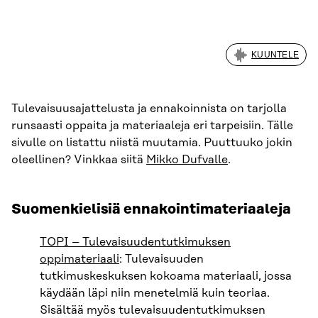
KUUNTELE
Tulevaisuusajattelusta ja ennakoinnista on tarjolla
runsaasti oppaita ja materiaaleja eri tarpeisiin. Tälle
sivulle on listattu niistä muutamia. Puuttuuko jokin
oleellinen? Vinkkaa siitä
Mikko Dufvalle
.
Suomenkielisiä ennakointimateriaaleja
TOPI – Tulevaisuudentutkimuksen
oppimateriaali
: Tulevaisuuden
tutkimuskeskuksen kokoama materiaali, jossa
käydään läpi niin menetelmiä kuin teoriaa.
Sisältää myös tulevaisuudentutkimuksen