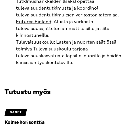
Tutkimushankkeiden lisäksi opettaa
tulevaisuudentutkimusta ja koordinoi
tulevaisuudentutkimuksen verkostoakatemiaa.
Futures Finland
: Alusta ja verkosto
tulevaisuusajattelun ammattilaisille ja siitä
kiinnostuneille.
Tulevaisuuskoulu
: Lasten ja nuorten säätiössä
toimiva Tulevaisuuskoulu tarjoaa
tulevaisuuskasvatusta lapsille, nuorille ja heidän
kanssaan työskenteleville.
Tutustu myös
CASET
Kolme horisonttia