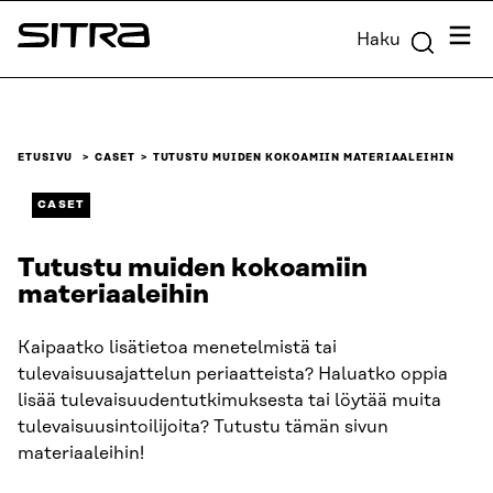
Siirry
Valik
Haku
suoraan
Sitra
sisältöön
↓
ETUSIVU
CASET
TUTUSTU MUIDEN KOKOAMIIN MATERIAALEIHIN
CASET
Tutustu muiden kokoamiin
materiaaleihin
Kaipaatko lisätietoa menetelmistä tai
tulevaisuusajattelun periaatteista? Haluatko oppia
lisää tulevaisuudentutkimuksesta tai löytää muita
tulevaisuusintoilijoita? Tutustu tämän sivun
materiaaleihin!