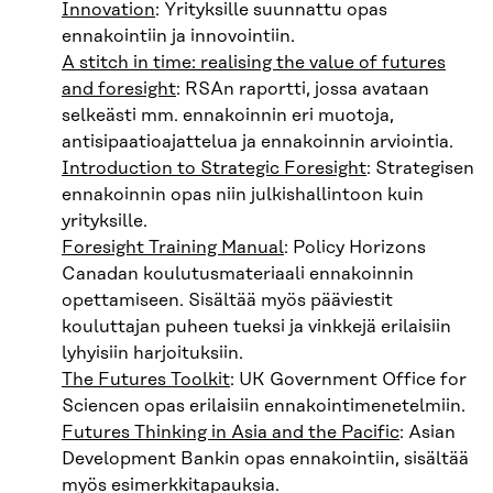
Innovation
: Yrityksille suunnattu opas
ennakointiin ja innovointiin.
A stitch in time: realising the value of futures
and foresight
: RSAn raportti, jossa avataan
selkeästi mm. ennakoinnin eri muotoja,
antisipaatioajattelua ja ennakoinnin arviointia.
Introduction to Strategic Foresight
: Strategisen
ennakoinnin opas niin julkishallintoon kuin
yrityksille.
Foresight Training Manual
: Policy Horizons
Canadan koulutusmateriaali ennakoinnin
opettamiseen. Sisältää myös pääviestit
kouluttajan puheen tueksi ja vinkkejä erilaisiin
lyhyisiin harjoituksiin.
The Futures Toolkit
: UK Government Office for
Sciencen opas erilaisiin ennakointimenetelmiin.
Futures Thinking in Asia and the Pacific
: Asian
Development Bankin opas ennakointiin, sisältää
myös esimerkkitapauksia.