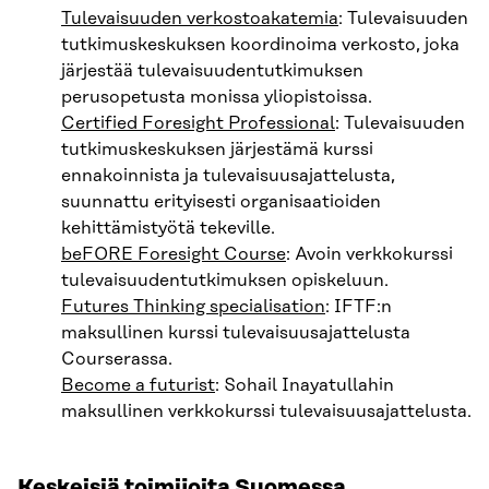
Tulevaisuuden verkostoakatemia
: Tulevaisuuden
tutkimuskeskuksen koordinoima verkosto, joka
järjestää tulevaisuudentutkimuksen
perusopetusta monissa yliopistoissa.
Certified Foresight Professional
: Tulevaisuuden
tutkimuskeskuksen järjestämä kurssi
ennakoinnista ja tulevaisuusajattelusta,
suunnattu erityisesti organisaatioiden
kehittämistyötä tekeville.
beFORE Foresight Course
: Avoin verkkokurssi
tulevaisuudentutkimuksen opiskeluun.
Futures Thinking specialisation
: IFTF:n
maksullinen kurssi tulevaisuusajattelusta
Courserassa.
Become a futurist
: Sohail Inayatullahin
maksullinen verkkokurssi tulevaisuusajattelusta.
Keskeisiä toimijoita Suomessa