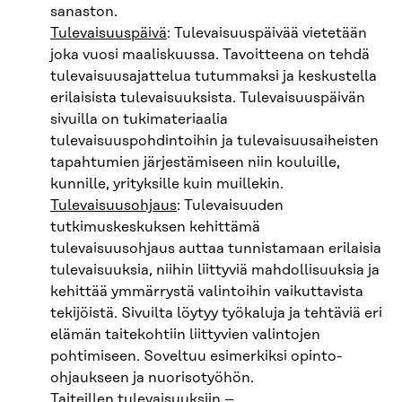
sanaston.
Tulevaisuuspäivä
: Tulevaisuuspäivää vietetään
joka vuosi maaliskuussa. Tavoitteena on tehdä
tulevaisuusajattelua tutummaksi ja keskustella
erilaisista tulevaisuuksista. Tulevaisuuspäivän
sivuilla on tukimateriaalia
tulevaisuuspohdintoihin ja tulevaisuusaiheisten
tapahtumien järjestämiseen niin kouluille,
kunnille, yrityksille kuin muillekin.
Tulevaisuusohjaus
: Tulevaisuuden
tutkimuskeskuksen kehittämä
tulevaisuusohjaus auttaa tunnistamaan erilaisia
tulevaisuuksia, niihin liittyviä mahdollisuuksia ja
kehittää ymmärrystä valintoihin vaikuttavista
tekijöistä. Sivuilta löytyy työkaluja ja tehtäviä eri
elämän taitekohtiin liittyvien valintojen
pohtimiseen. Soveltuu esimerkiksi opinto-
ohjaukseen ja nuorisotyöhön.
Taiteillen tulevaisuuksiin –