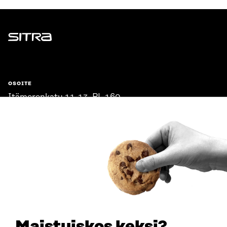
Sitra
OSOITE
Itämerenkatu 11-13, PL 160,
00181 Helsinki
Saapumisohjeet
Y-TUNNUS
0202132-3
PUHELIN
+358 294 618 991
SÄHKÖPOSTI
etunimi.sukunimi@sitra.fi
sitra@sitra.fi
Maistuiskos keksi?