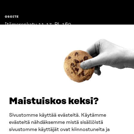
OSOITE
Itämerenkatu 11-13, PL 160,
00181 Helsinki
Saapumisohjeet
Y-TUNNUS
0202132-3
PUHELIN
+358 294 618 991
SÄHKÖPOSTI
etunimi.sukunimi@sitra.fi
sitra@sitra.fi
Maistuiskos keksi?
Sivustomme käyttää evästeitä. Käytämme
SITRA SOSIAALISESSA MEDIASSA
evästeitä nähdäksemme mistä sisällöistä
sivustomme käyttäjät ovat kiinnostuneita ja