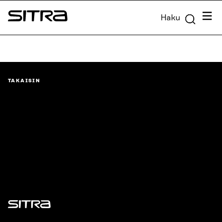
Siirry
Valik
Haku
suoraan
Sitra
sisältöön
↓
TAKAISIN
Sitra