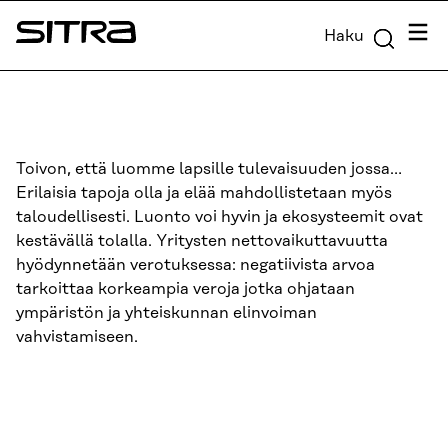
Siirry
Valik
Haku
suoraan
Sitra
sisältöön
↓
Toivon, että luomme lapsille tulevaisuuden jossa…
Erilaisia tapoja olla ja elää mahdollistetaan myös
taloudellisesti. Luonto voi hyvin ja ekosysteemit ovat
kestävällä tolalla. Yritysten nettovaikuttavuutta
hyödynnetään verotuksessa: negatiivista arvoa
tarkoittaa korkeampia veroja jotka ohjataan
ympäristön ja yhteiskunnan elinvoiman
vahvistamiseen.