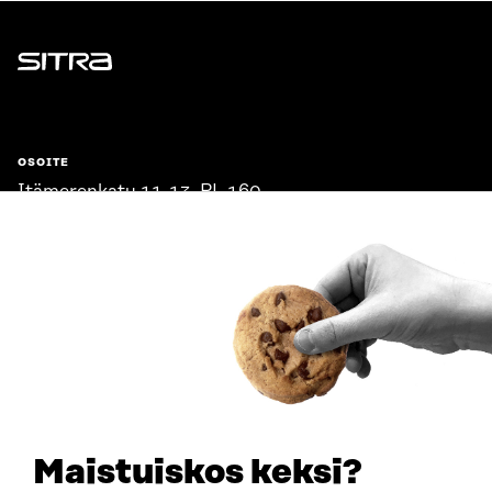
Sitra
OSOITE
Itämerenkatu 11-13, PL 160,
00181 Helsinki
Saapumisohjeet
Y-TUNNUS
0202132-3
PUHELIN
+358 294 618 991
SÄHKÖPOSTI
etunimi.sukunimi@sitra.fi
sitra@sitra.fi
Maistuiskos keksi?