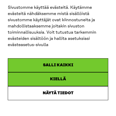
Sivustomme käyttää evästeitä. Käytämme
SITRA SOSIAALISESSA MEDIASSA
evästeitä nähdäksemme mistä sisällöistä
sivustomme käyttäjät ovat kiinnostuneita ja
LinkedIn
mahdollistaaksemme joitakin sivuston
Instagram
toiminnallisuuksia. Voit tutustua tarkemmin
YouTube
evästeiden sisältöön ja hallita asetuksiasi
evästeasetus-sivulla
Sitra 2025
SALLI KAIKKI
Tietosuoja
KIELLÄ
Evästeasetukset
Ilmoituskanava
NÄYTÄ TIEDOT
Saavutettavuusseloste
Asiakirjajulkisuus
Sitran digitaalinen viestintä ja verkkopalvelut