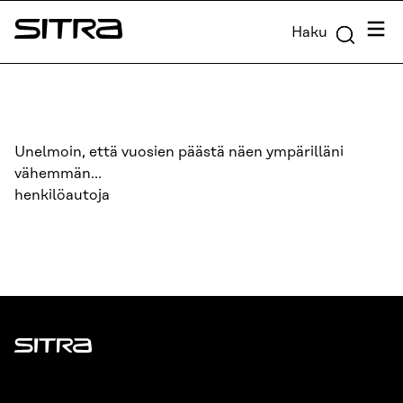
Siirry
Valik
Haku
suoraan
Sitra
sisältöön
↓
Unelmoin, että vuosien päästä näen ympärilläni
vähemmän…
henkilöautoja
Sitra