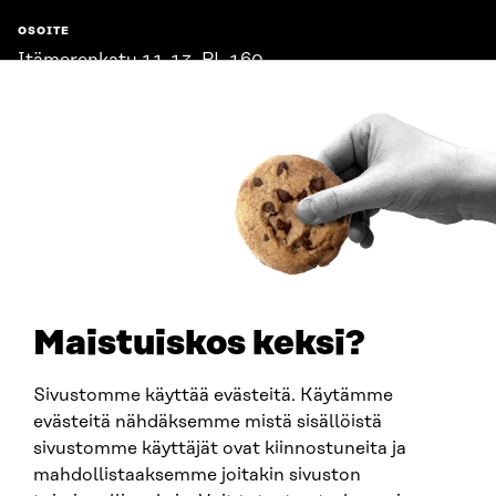
OSOITE
Itämerenkatu 11-13, PL 160,
00181 Helsinki
Saapumisohjeet
Y-TUNNUS
0202132-3
PUHELIN
+358 294 618 991
SÄHKÖPOSTI
etunimi.sukunimi@sitra.fi
sitra@sitra.fi
Maistuiskos keksi?
Sivustomme käyttää evästeitä. Käytämme
SITRA SOSIAALISESSA MEDIASSA
evästeitä nähdäksemme mistä sisällöistä
sivustomme käyttäjät ovat kiinnostuneita ja
LinkedIn
mahdollistaaksemme joitakin sivuston
Instagram