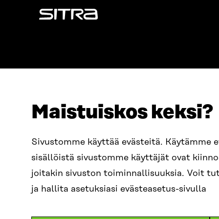
Sitra
Maistuiskos keksi?
OSOITE
PUHELIN
Sivustomme käyttää evästeitä. Käytämme 
Itämerenkatu 11-13, PL 160,
+358 2
sisällöistä sivustomme käyttäjät ovat kiin
00181 Helsinki
SÄHKÖPO
joitakin sivuston toiminnallisuuksia. Voit 
Saapumisohjeet
etunim
Y-TUNNUS
ja hallita asetuksiasi evästeasetus-sivulla
0202132-3
sitra@s