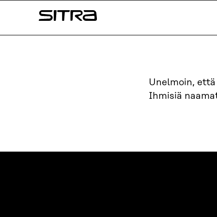
Siirry
Sitra
suoraan
sisältöön
↓
Unelmoin, ett
Ihmisiä naamat