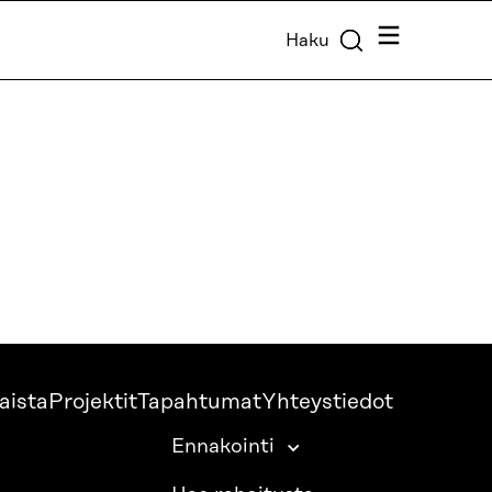
Valikko
Haku
aista
Projektit
Tapahtumat
Yhteystiedot
Ennakointi