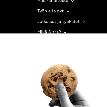
Hae rahoitusta
Työn alla nyt
Julkaisut ja työkalut
Mikä Sitra?
SITRA SOSIAALISESSA MEDIASSA
LinkedIn
Instagram
YouTube