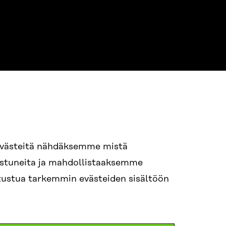
evästeitä nähdäksemme mistä
94 618 991
nostuneita ja mahdollistaaksemme
STI
tutustua tarkemmin evästeiden sisältöön
i.sukunimi@sitra.fi
itra.fi