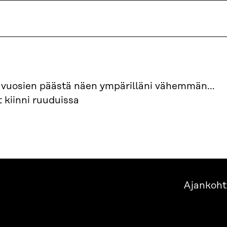
ä vuosien päästä näen ympärilläni vähemmän…
 kiinni ruuduissa
Ajankoht