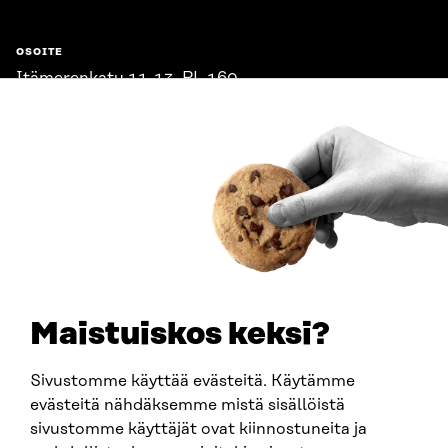
OSOITE
Itämerenkatu 11-13, PL 160,
00181 Helsinki
Saapumisohjeet
Y-TUNNUS
0202132-3
PUHELIN
+358 294 618 991
SÄHKÖPOSTI
etunimi.sukunimi@sitra.fi
sitra@sitra.fi
Maistuiskos keksi?
Sivustomme käyttää evästeitä. Käytämme
SITRA SOSIAALISESSA MEDIASSA
evästeitä nähdäksemme mistä sisällöistä
sivustomme käyttäjät ovat kiinnostuneita ja
LinkedIn