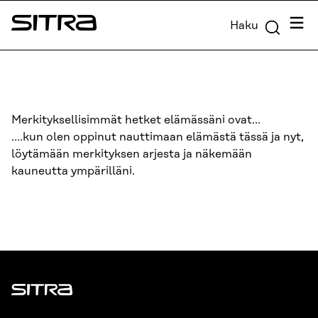
Siirry
Valik
Haku
suoraan
Sitra
sisältöön
↓
Merkityksellisimmät hetket elämässäni ovat…
….kun olen oppinut nauttimaan elämästä tässä ja nyt,
löytämään merkityksen arjesta ja näkemään
kauneutta ympärilläni.
Sitra