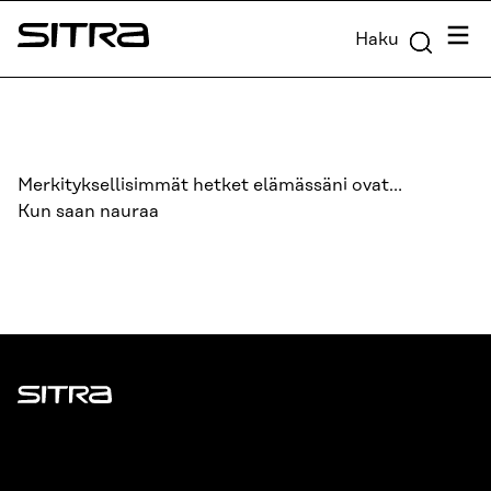
Siirry
Valik
Haku
suoraan
Sitra
sisältöön
↓
Merkityksellisimmät hetket elämässäni ovat…
Kun saan nauraa
Sitra