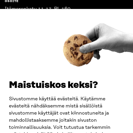
OSOITE
Itämerenkatu 11-13, PL 160,
00181 Helsinki
Saapumisohjeet
Y-TUNNUS
0202132-3
PUHELIN
+358 294 618 991
SÄHKÖPOSTI
etunimi.sukunimi@sitra.fi
sitra@sitra.fi
Maistuiskos keksi?
Sivustomme käyttää evästeitä. Käytämme
SITRA SOSIAALISESSA MEDIASSA
evästeitä nähdäksemme mistä sisällöistä
sivustomme käyttäjät ovat kiinnostuneita ja
LinkedIn
mahdollistaaksemme joitakin sivuston
Instagram
toiminnallisuuksia. Voit tutustua tarkemmin
YouTube