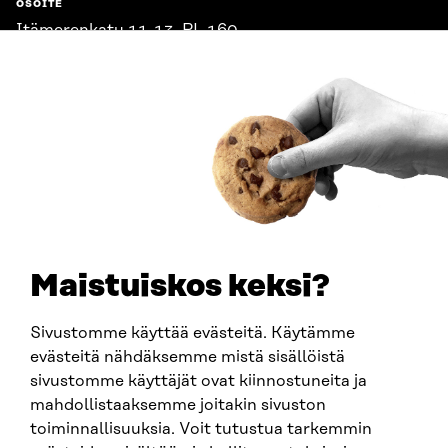
OSOITE
Itämerenkatu 11-13, PL 160,
00181 Helsinki
Saapumisohjeet
Y-TUNNUS
0202132-3
PUHELIN
+358 294 618 991
SÄHKÖPOSTI
etunimi.sukunimi@sitra.fi
sitra@sitra.fi
Maistuiskos keksi?
Sivustomme käyttää evästeitä. Käytämme
SITRA SOSIAALISESSA MEDIASSA
evästeitä nähdäksemme mistä sisällöistä
sivustomme käyttäjät ovat kiinnostuneita ja
LinkedIn
mahdollistaaksemme joitakin sivuston
Instagram
toiminnallisuuksia. Voit tutustua tarkemmin
YouTube