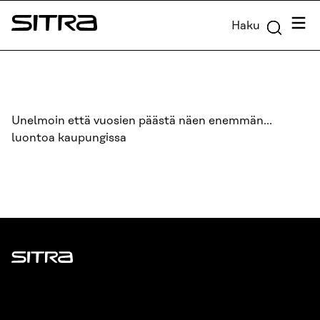
Siirry
Valik
Haku
suoraan
Sitra
sisältöön
↓
Unelmoin että vuosien päästä näen enemmän…
luontoa kaupungissa
Sitra