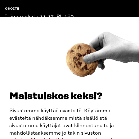
OSOITE
Itämerenkatu 11-13, PL 160,
00181 Helsinki
Saapumisohjeet
Y-TUNNUS
0202132-3
PUHELIN
+358 294 618 991
SÄHKÖPOSTI
etunimi.sukunimi@sitra.fi
sitra@sitra.fi
Maistuiskos keksi?
Sivustomme käyttää evästeitä. Käytämme
SITRA SOSIAALISESSA MEDIASSA
evästeitä nähdäksemme mistä sisällöistä
sivustomme käyttäjät ovat kiinnostuneita ja
LinkedIn
mahdollistaaksemme joitakin sivuston
Instagram