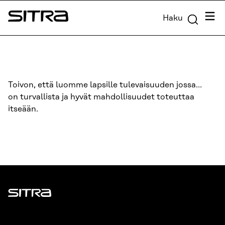
Siirry
Valik
Haku
suoraan
Sitra
sisältöön
↓
Toivon, että luomme lapsille tulevaisuuden jossa…
on turvallista ja hyvät mahdollisuudet toteuttaa
itseään.
Sitra