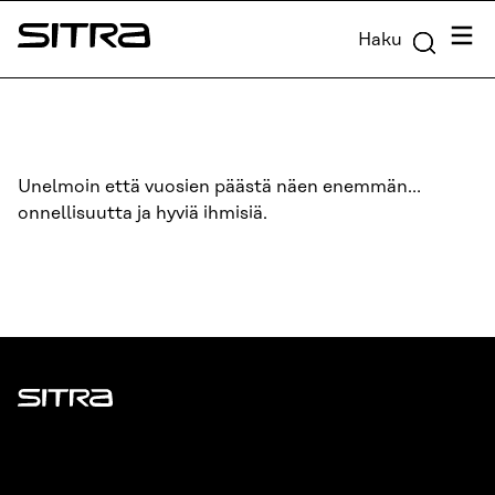
Siirry
Valik
Haku
suoraan
Sitra
sisältöön
↓
Unelmoin että vuosien päästä näen enemmän…
onnellisuutta ja hyviä ihmisiä.
Sitra