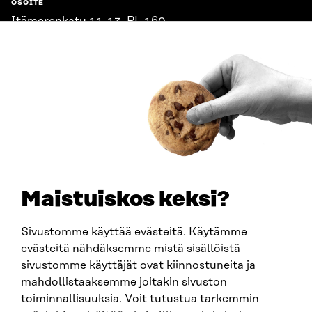
OSOITE
Itämerenkatu 11-13, PL 160,
00181 Helsinki
Saapumisohjeet
Y-TUNNUS
0202132-3
PUHELIN
+358 294 618 991
SÄHKÖPOSTI
etunimi.sukunimi@sitra.fi
sitra@sitra.fi
Maistuiskos keksi?
Sivustomme käyttää evästeitä. Käytämme
SITRA SOSIAALISESSA MEDIASSA
evästeitä nähdäksemme mistä sisällöistä
sivustomme käyttäjät ovat kiinnostuneita ja
LinkedIn
mahdollistaaksemme joitakin sivuston
Instagram
toiminnallisuuksia. Voit tutustua tarkemmin
YouTube