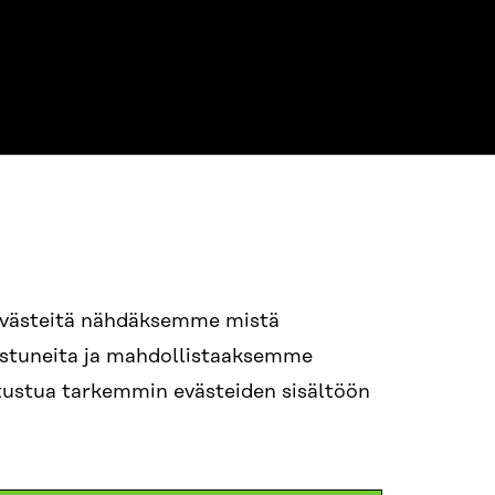
evästeitä nähdäksemme mistä
94 618 991
nostuneita ja mahdollistaaksemme
STI
tutustua tarkemmin evästeiden sisältöön
i.sukunimi@sitra.fi
itra.fi