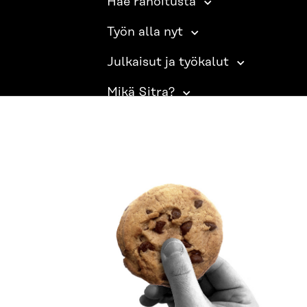
Hae rahoitusta
Työn alla nyt
Julkaisut ja työkalut
Mikä Sitra?
SITRA SOSIAALISESSA MEDIASSA
LinkedIn
Instagram
YouTube