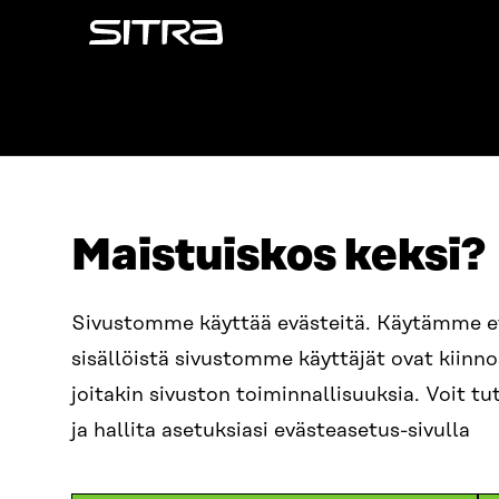
Sitra
Maistuiskos keksi?
OSOITE
PUHELIN
Sivustomme käyttää evästeitä. Käytämme 
Itämerenkatu 11-13, PL 160,
+358 2
sisällöistä sivustomme käyttäjät ovat kiin
00181 Helsinki
SÄHKÖPO
joitakin sivuston toiminnallisuuksia. Voit 
Saapumisohjeet
etunim
Y-TUNNUS
ja hallita asetuksiasi evästeasetus-sivulla
0202132-3
sitra@s