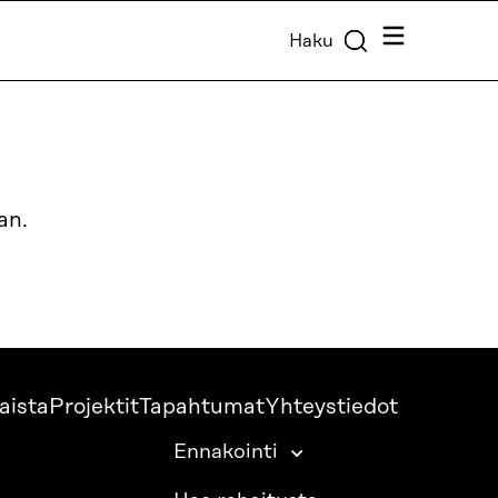
Valikko
Haku
an.
aista
Projektit
Tapahtumat
Yhteystiedot
Ennakointi