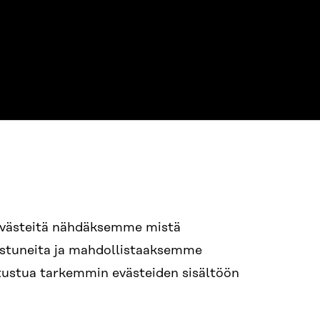
evästeitä nähdäksemme mistä
94 618 991
nostuneita ja mahdollistaaksemme
STI
tutustua tarkemmin evästeiden sisältöön
i.sukunimi@sitra.fi
itra.fi