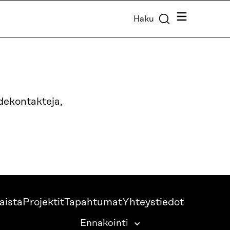
Valikko
Haku
hdekontakteja,
aista
Projektit
Tapahtumat
Yhteystiedot
Ennakointi