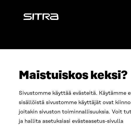
Sitra
Maistuiskos keksi?
OSOITE
PUHELIN
Sivustomme käyttää evästeitä. Käytämme 
Itämerenkatu 11-13, PL 160,
+358 2
sisällöistä sivustomme käyttäjät ovat kiin
00181 Helsinki
SÄHKÖPO
joitakin sivuston toiminnallisuuksia. Voit 
Saapumisohjeet
etunim
Y-TUNNUS
ja hallita asetuksiasi evästeasetus-sivulla
0202132-3
sitra@s