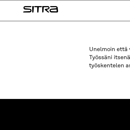
Siirry
Sitra
suoraan
sisältöön
↓
Unelmoin että
Työssäni itsenä
työskentelen as