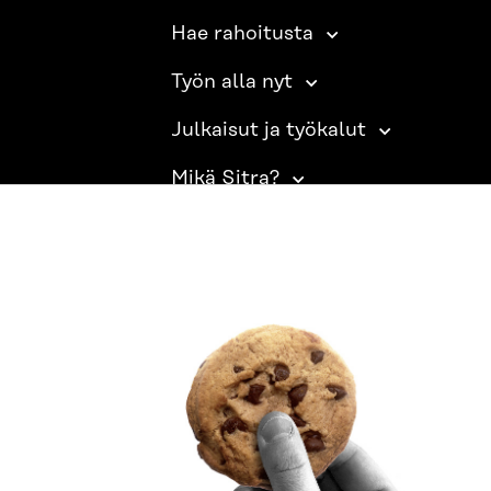
Hae rahoitusta
Työn alla nyt
Julkaisut ja työkalut
Mikä Sitra?
SITRA SOSIAALISESSA MEDIASSA
LinkedIn
Instagram
YouTube