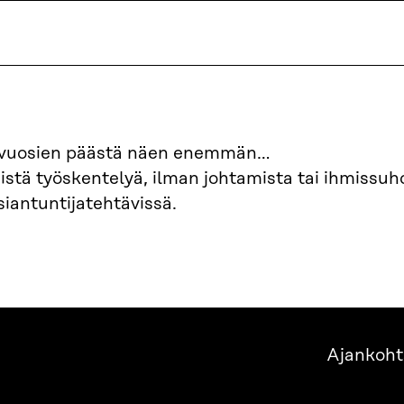
 vuosien päästä näen enemmän…
istä työskentelyä, ilman johtamista tai ihmissu
iantuntijatehtävissä.
Ajankoht