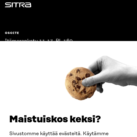
Sitra
OSOITE
Itämerenkatu 11-13, PL 160,
00181 Helsinki
Saapumisohjeet
Y-TUNNUS
0202132-3
PUHELIN
+358 294 618 991
SÄHKÖPOSTI
etunimi.sukunimi@sitra.fi
sitra@sitra.fi
Maistuiskos keksi?
Sivustomme käyttää evästeitä. Käytämme