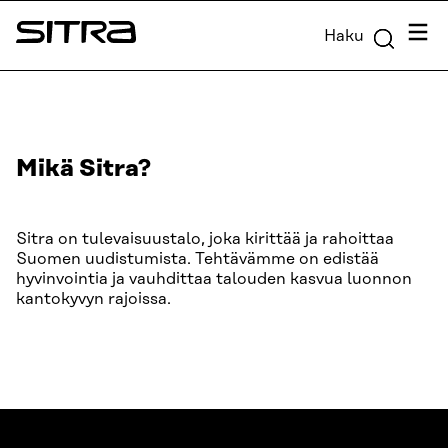
Siirry
Valik
Haku
suoraan
Sitra
sisältöön
↓
Mikä Sitra?
Sitra on tulevaisuustalo, joka kirittää ja rahoittaa
Suomen uudistumista. Tehtävämme on edistää
hyvinvointia ja vauhdittaa talouden kasvua luonnon
kantokyvyn rajoissa.