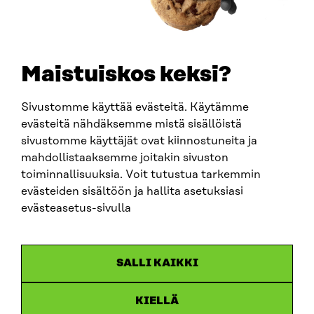
+358 294 618 991
SÄHKÖPOSTI
etunimi.sukunimi@sitra.fi
sitra@sitra.fi
Maistuiskos keksi?
Sivustomme käyttää evästeitä. Käytämme
SITRA SOSIAALISESSA MEDIASSA
evästeitä nähdäksemme mistä sisällöistä
sivustomme käyttäjät ovat kiinnostuneita ja
LinkedIn
mahdollistaaksemme joitakin sivuston
Instagram
toiminnallisuuksia. Voit tutustua tarkemmin
YouTube
evästeiden sisältöön ja hallita asetuksiasi
evästeasetus-sivulla
Sitra 2025
SALLI KAIKKI
Tietosuoja
KIELLÄ
Evästeasetukset