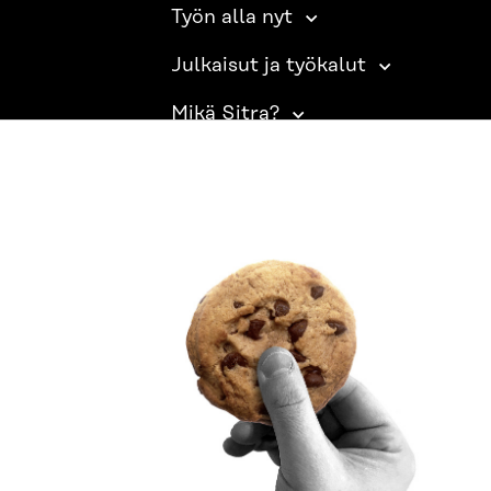
Työn alla nyt
Julkaisut ja työkalut
Mikä Sitra?
SITRA SOSIAALISESSA MEDIASSA
LinkedIn
Instagram
YouTube