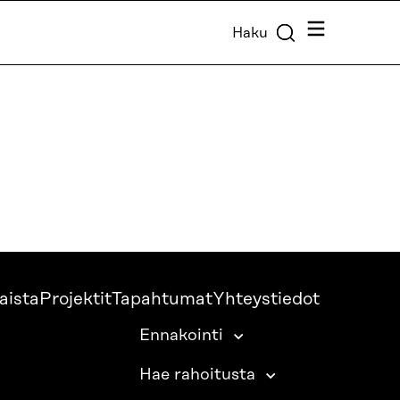
Valikko
Haku
aista
Projektit
Tapahtumat
Yhteystiedot
Ennakointi
Hae rahoitusta