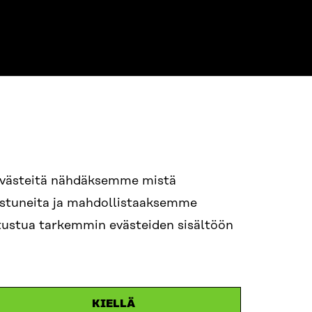
evästeitä nähdäksemme mistä
94 618 991
nostuneita ja mahdollistaaksemme
STI
tutustua tarkemmin evästeiden sisältöön
i.sukunimi@sitra.fi
itra.fi
KIELLÄ