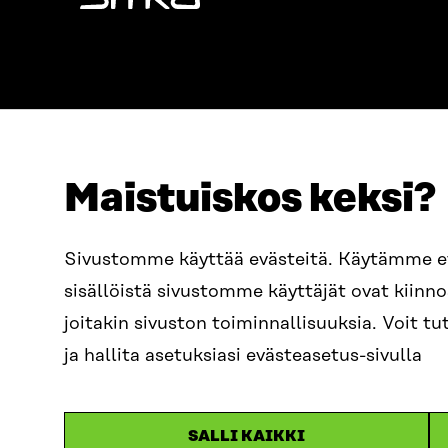
Sitra
Maistuiskos keksi?
OSOITE
PUHELIN
Sivustomme käyttää evästeitä. Käytämme 
Itämerenkatu 11-13, PL 160,
+358 2
sisällöistä sivustomme käyttäjät ovat kiin
00181 Helsinki
SÄHKÖPO
joitakin sivuston toiminnallisuuksia. Voit 
Saapumisohjeet
etunim
Y-TUNNUS
ja hallita asetuksiasi evästeasetus-sivulla
0202132-3
sitra@s
SALLI KAIKKI