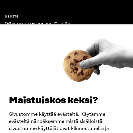
OSOITE
Itämerenkatu 11-13, PL 160,
00181 Helsinki
Saapumisohjeet
Y-TUNNUS
0202132-3
PUHELIN
+358 294 618 991
SÄHKÖPOSTI
etunimi.sukunimi@sitra.fi
sitra@sitra.fi
Maistuiskos keksi?
Sivustomme käyttää evästeitä. Käytämme
SITRA SOSIAALISESSA MEDIASSA
evästeitä nähdäksemme mistä sisällöistä
sivustomme käyttäjät ovat kiinnostuneita ja