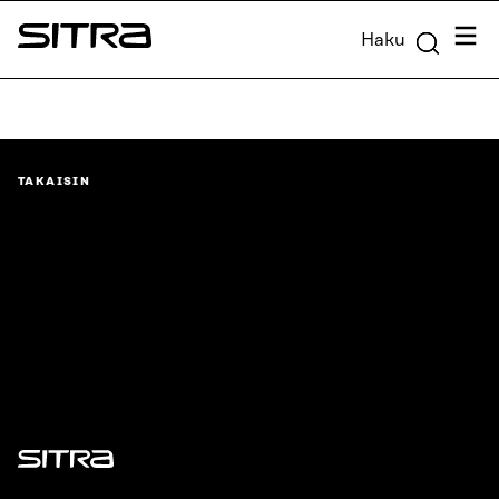
Siirry
Valik
Haku
suoraan
Sitra
sisältöön
↓
TAKAISIN
Sitra