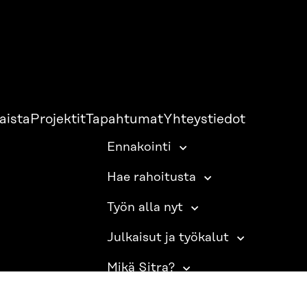
aista
Projektit
Tapahtumat
Yhteystiedot
Ennakointi
Hae rahoitusta
Työn alla nyt
Julkaisut ja työkalut
Mikä Sitra?