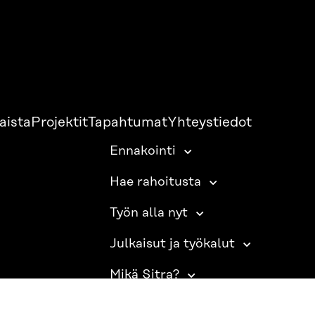
aista
Projektit
Tapahtumat
Yhteystiedot
Ennakointi
Hae rahoitusta
Työn alla nyt
Julkaisut ja työkalut
Mikä Sitra?