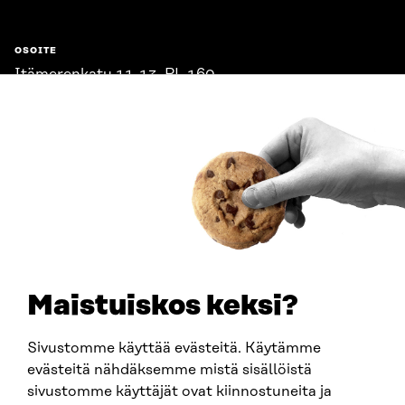
OSOITE
Itämerenkatu 11-13, PL 160,
00181 Helsinki
Saapumisohjeet
Y-TUNNUS
0202132-3
PUHELIN
+358 294 618 991
SÄHKÖPOSTI
etunimi.sukunimi@sitra.fi
sitra@sitra.fi
Maistuiskos keksi?
Sivustomme käyttää evästeitä. Käytämme
SITRA SOSIAALISESSA MEDIASSA
evästeitä nähdäksemme mistä sisällöistä
sivustomme käyttäjät ovat kiinnostuneita ja