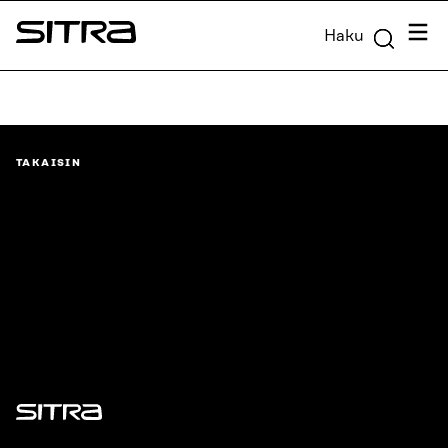
Siirry
Valik
Haku
suoraan
Sitra
sisältöön
↓
TAKAISIN
Sitra