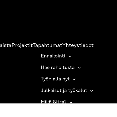
aista
Projektit
Tapahtumat
Yhteystiedot
Ennakointi
Hae rahoitusta
Työn alla nyt
Julkaisut ja työkalut
Mikä Sitra?