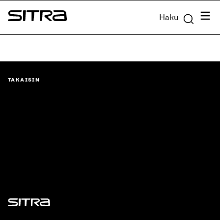
Siirry
Valik
Haku
suoraan
Sitra
sisältöön
↓
TAKAISIN
Sitra