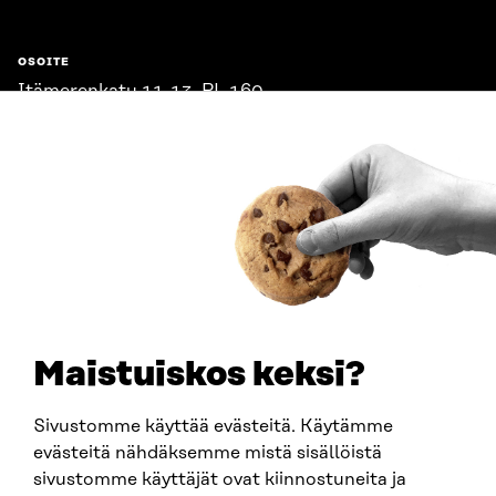
OSOITE
Itämerenkatu 11-13, PL 160,
00181 Helsinki
Saapumisohjeet
Y-TUNNUS
0202132-3
PUHELIN
+358 294 618 991
SÄHKÖPOSTI
etunimi.sukunimi@sitra.fi
sitra@sitra.fi
Maistuiskos keksi?
Sivustomme käyttää evästeitä. Käytämme
SITRA SOSIAALISESSA MEDIASSA
evästeitä nähdäksemme mistä sisällöistä
sivustomme käyttäjät ovat kiinnostuneita ja