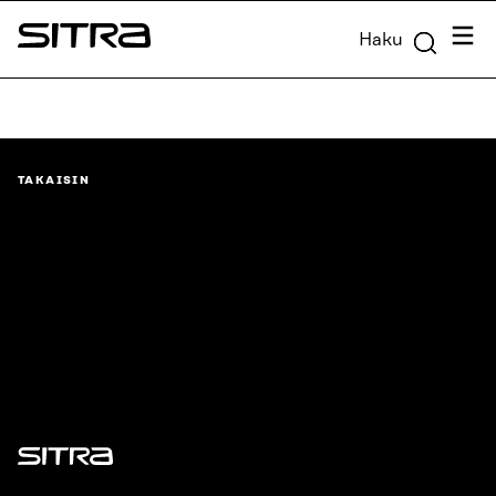
Siirry
Valik
Haku
suoraan
Sitra
sisältöön
↓
TAKAISIN
Sitra