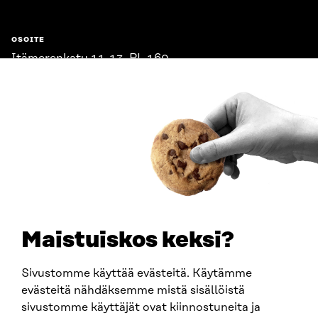
OSOITE
Itämerenkatu 11-13, PL 160,
00181 Helsinki
Saapumisohjeet
Y-TUNNUS
0202132-3
PUHELIN
+358 294 618 991
SÄHKÖPOSTI
etunimi.sukunimi@sitra.fi
sitra@sitra.fi
Maistuiskos keksi?
Sivustomme käyttää evästeitä. Käytämme
SITRA SOSIAALISESSA MEDIASSA
evästeitä nähdäksemme mistä sisällöistä
sivustomme käyttäjät ovat kiinnostuneita ja