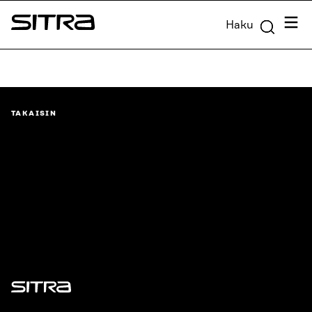
Siirry
Valik
Haku
suoraan
Sitra
sisältöön
↓
TAKAISIN
Sitra