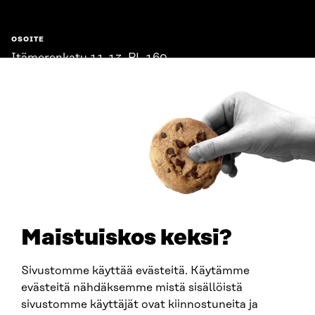
OSOITE
Itämerenkatu 11-13, PL 160,
00181 Helsinki
Saapumisohjeet
Y-TUNNUS
0202132-3
PUHELIN
+358 294 618 991
SÄHKÖPOSTI
etunimi.sukunimi@sitra.fi
sitra@sitra.fi
Maistuiskos keksi?
Sivustomme käyttää evästeitä. Käytämme
SITRA SOSIAALISESSA MEDIASSA
evästeitä nähdäksemme mistä sisällöistä
sivustomme käyttäjät ovat kiinnostuneita ja