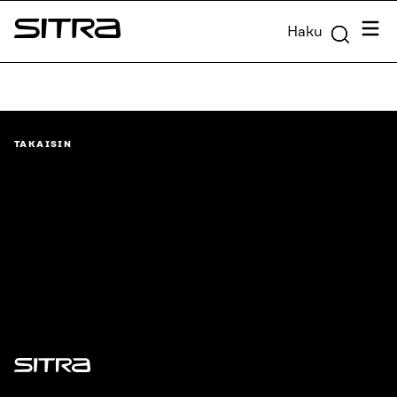
Siirry
Valik
Haku
suoraan
Sitra
sisältöön
↓
TAKAISIN
Sitra