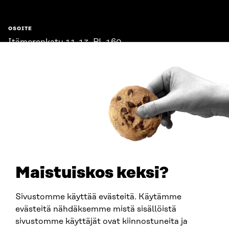
OSOITE
Itämerenkatu 11-13, PL 160,
00181 Helsinki
Saapumisohjeet
Y-TUNNUS
0202132-3
PUHELIN
+358 294 618 991
SÄHKÖPOSTI
etunimi.sukunimi@sitra.fi
sitra@sitra.fi
Maistuiskos keksi?
Sivustomme käyttää evästeitä. Käytämme
SITRA SOSIAALISESSA MEDIASSA
evästeitä nähdäksemme mistä sisällöistä
sivustomme käyttäjät ovat kiinnostuneita ja