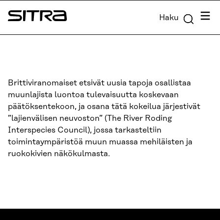
Siirry
Valik
Haku
suoraan
Sitra
sisältöön
↓
Brittiviranomaiset etsivät uusia tapoja osallistaa
muunlajista luontoa tulevaisuutta koskevaan
päätöksentekoon, ja osana tätä kokeilua järjestivät
”lajienvälisen neuvoston” (The River Roding
Interspecies Council), jossa tarkasteltiin
toimintaympäristöä muun muassa mehiläisten ja
ruokokivien näkökulmasta.