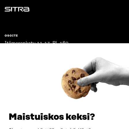
Sitra
OSOITE
Itämerenkatu 11-13, PL 160,
00181 Helsinki
Saapumisohjeet
Y-TUNNUS
0202132-3
PUHELIN
+358 294 618 991
SÄHKÖPOSTI
etunimi.sukunimi@sitra.fi
sitra@sitra.fi
Maistuiskos keksi?