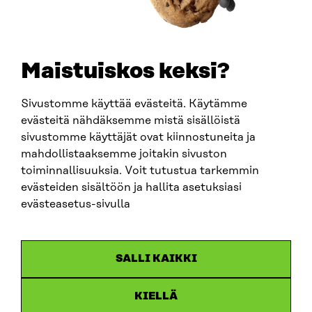
+358 294 618 991
SÄHKÖPOSTI
etunimi.sukunimi@sitra.fi
sitra@sitra.fi
Maistuiskos keksi?
Sivustomme käyttää evästeitä. Käytämme
SITRA SOSIAALISESSA MEDIASSA
evästeitä nähdäksemme mistä sisällöistä
sivustomme käyttäjät ovat kiinnostuneita ja
LinkedIn
mahdollistaaksemme joitakin sivuston
Instagram
toiminnallisuuksia. Voit tutustua tarkemmin
YouTube
evästeiden sisältöön ja hallita asetuksiasi
evästeasetus-sivulla
Sitra 2025
SALLI KAIKKI
Tietosuoja
KIELLÄ
Evästeasetukset