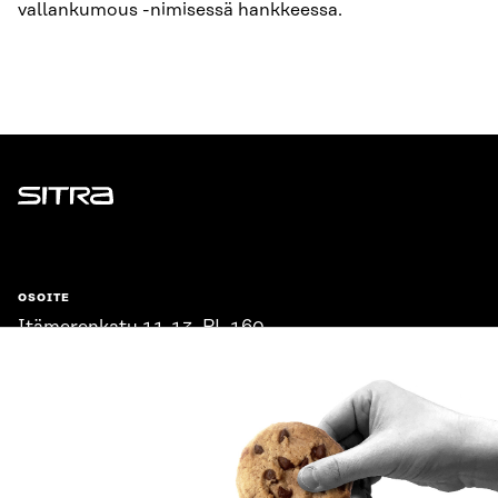
vallankumous -nimisessä hankkeessa.
Sitra
OSOITE
Itämerenkatu 11-13, PL 160,
00181 Helsinki
Saapumisohjeet
Y-TUNNUS
0202132-3
PUHELIN