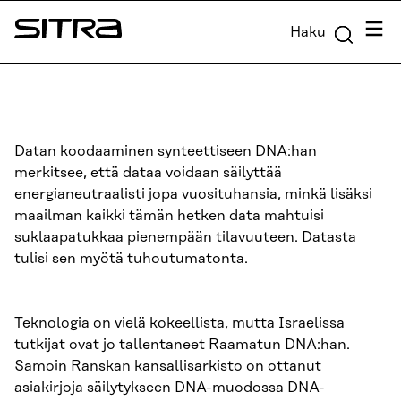
Siirry
Valik
Haku
suoraan
Sitra
sisältöön
↓
Datan koodaaminen synteettiseen DNA:han
merkitsee, että dataa voidaan säilyttää
energianeutraalisti jopa vuosituhansia, minkä lisäksi
maailman kaikki tämän hetken data mahtuisi
suklaapatukkaa pienempään tilavuuteen. Datasta
tulisi sen myötä tuhoutumatonta.
Teknologia on vielä kokeellista, mutta Israelissa
tutkijat ovat jo tallentaneet Raamatun DNA:han.
Samoin Ranskan kansallisarkisto on ottanut
asiakirjoja säilytykseen DNA-muodossa DNA-