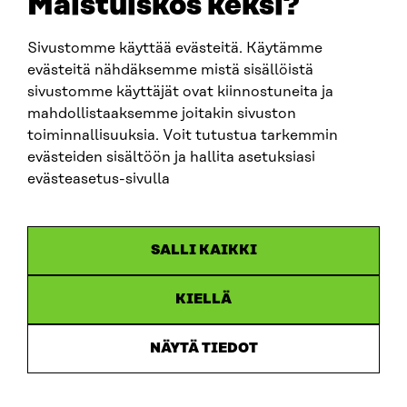
Maistuiskos keksi?
Sivustomme käyttää evästeitä. Käytämme
SITRA SOSIAALISESSA MEDIASSA
evästeitä nähdäksemme mistä sisällöistä
sivustomme käyttäjät ovat kiinnostuneita ja
LinkedIn
mahdollistaaksemme joitakin sivuston
Instagram
toiminnallisuuksia. Voit tutustua tarkemmin
YouTube
evästeiden sisältöön ja hallita asetuksiasi
evästeasetus-sivulla
Sitra 2025
SALLI KAIKKI
Tietosuoja
KIELLÄ
Evästeasetukset
Ilmoituskanava
NÄYTÄ TIEDOT
Saavutettavuusseloste
Asiakirjajulkisuus
Sitran digitaalinen viestintä ja verkkopalvelut