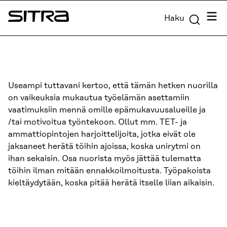
Siirry
Valik
Haku
suoraan
Sitra
sisältöön
↓
Useampi tuttavani kertoo, että tämän hetken nuorilla
on vaikeuksia mukautua työelämän asettamiin
vaatimuksiin mennä omille epämukavuusalueille ja
/tai motivoitua työntekoon. Ollut mm. TET- ja
ammattiopintojen harjoittelijoita, jotka eivät ole
jaksaneet herätä töihin ajoissa, koska unirytmi on
ihan sekaisin. Osa nuorista myös jättää tulematta
töihin ilman mitään ennakkoilmoitusta. Työpakoista
kieltäydytään, koska pitää herätä itselle liian aikaisin.