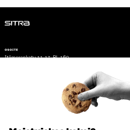
Sitra
OSOITE
Itämerenkatu 11-13, PL 160,
00181 Helsinki
Saapumisohjeet
Y-TUNNUS
0202132-3
PUHELIN
+358 294 618 991
SÄHKÖPOSTI
etunimi.sukunimi@sitra.fi
sitra@sitra.fi