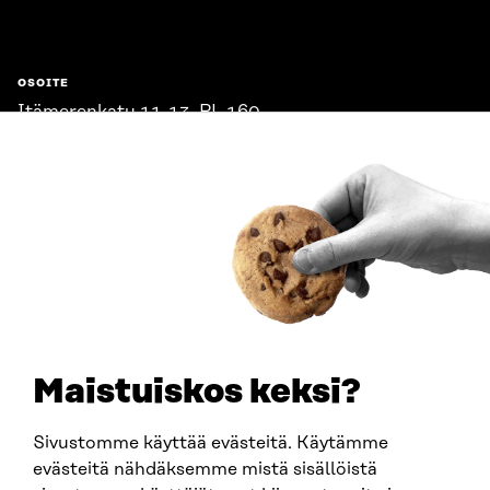
OSOITE
Itämerenkatu 11-13, PL 160,
00181 Helsinki
Saapumisohjeet
Y-TUNNUS
0202132-3
PUHELIN
+358 294 618 991
SÄHKÖPOSTI
etunimi.sukunimi@sitra.fi
sitra@sitra.fi
Maistuiskos keksi?
Sivustomme käyttää evästeitä. Käytämme
SITRA SOSIAALISESSA MEDIASSA
evästeitä nähdäksemme mistä sisällöistä