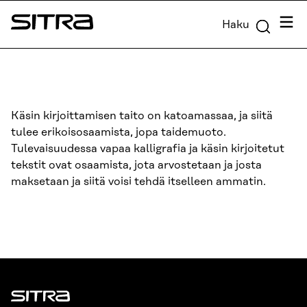
Siirry
Valik
Haku
suoraan
Sitra
sisältöön
↓
Käsin kirjoittamisen taito on katoamassaa, ja siitä
tulee erikoisosaamista, jopa taidemuoto.
Tulevaisuudessa vapaa kalligrafia ja käsin kirjoitetut
tekstit ovat osaamista, jota arvostetaan ja josta
maksetaan ja siitä voisi tehdä itselleen ammatin.
Sitra