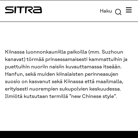
Siirry
Valik
Haku
suoraan
Sitra
sisältöön
↓
Kiinassa luonnonkauniilla paikoilla (mm. Suzhoun
kanavat) törmää prinsessamaisesti kammattuihin ja
puettuihin nuoriin naisiin kuvauttamassa itseään.
Hanfun, sekä muiden kiinalaisten perinneasujen
suosio on kasvanut sekä Kiinassa että maailmalla,
erityisesti nuorempien sukupolvien keskuudessa.
Ilmiötä kutsutaan termillä ”new Chinese style”.