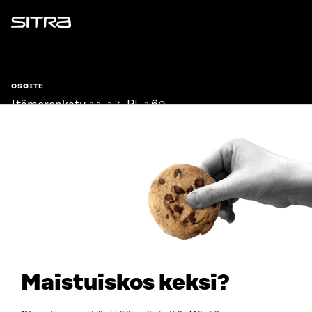
Sitra
OSOITE
Itämerenkatu 11-13, PL 160,
00181 Helsinki
Saapumisohjeet
Y-TUNNUS
0202132-3
PUHELIN
+358 294 618 991
SÄHKÖPOSTI
etunimi.sukunimi@sitra.fi
sitra@sitra.fi
Maistuiskos keksi?