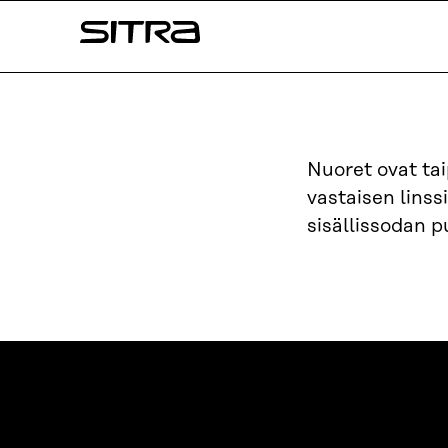
Siirry
Sitra
suoraan
sisältöön
↓
Nuoret ovat tai
vastaisen lins
sisällissodan p