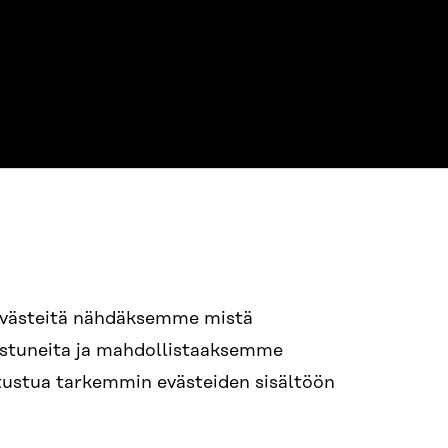
evästeitä nähdäksemme mistä
94 618 991
nostuneita ja mahdollistaaksemme
STI
tutustua tarkemmin evästeiden sisältöön
i.sukunimi@sitra.fi
itra.fi