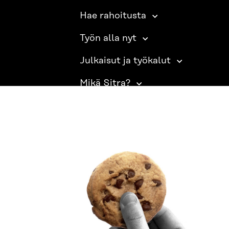
Hae rahoitusta
Työn alla nyt
Julkaisut ja työkalut
Mikä Sitra?
SITRA SOSIAALISESSA MEDIASSA
LinkedIn
Instagram
YouTube