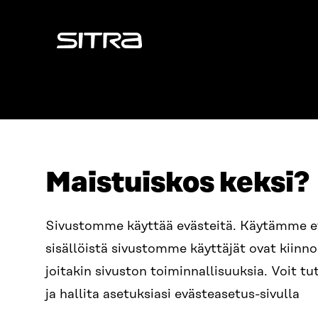
Sitra
Maistuiskos keksi?
OSOITE
PUHELIN
Sivustomme käyttää evästeitä. Käytämme 
Itämerenkatu 11-13, PL 160,
+358 2
sisällöistä sivustomme käyttäjät ovat kiin
00181 Helsinki
SÄHKÖPO
joitakin sivuston toiminnallisuuksia. Voit 
Saapumisohjeet
etunim
Y-TUNNUS
ja hallita asetuksiasi evästeasetus-sivulla
0202132-3
sitra@s