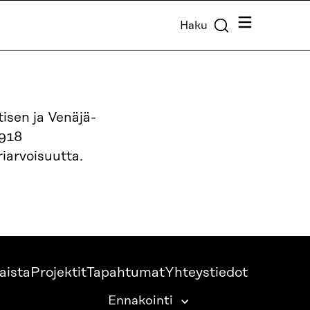
Valikko
Haku
tisen ja Venäjä-
1918
riarvoisuutta.
aista
Projektit
Tapahtumat
Yhteystiedot
Ennakointi