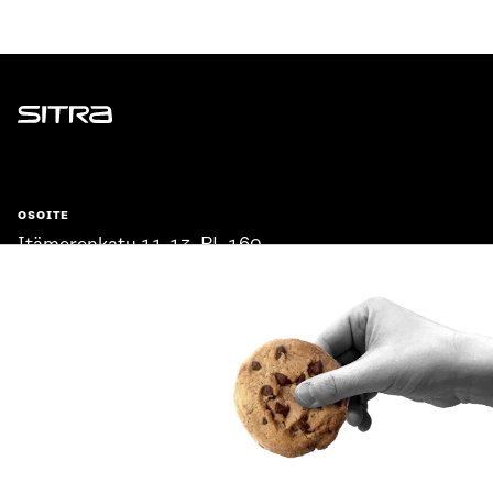
Sitra
OSOITE
Itämerenkatu 11-13, PL 160,
00181 Helsinki
Saapumisohjeet
Y-TUNNUS
0202132-3
PUHELIN
+358 294 618 991
SÄHKÖPOSTI
etunimi.sukunimi@sitra.fi