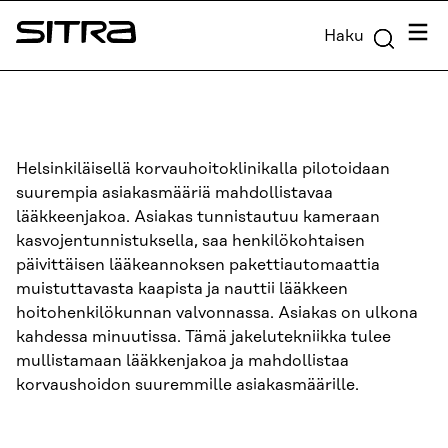
Siirry
Valik
Haku
suoraan
Sitra
sisältöön
↓
Helsinkiläisellä korvauhoitoklinikalla pilotoidaan
suurempia asiakasmääriä mahdollistavaa
lääkkeenjakoa. Asiakas tunnistautuu kameraan
kasvojentunnistuksella, saa henkilökohtaisen
päivittäisen lääkeannoksen pakettiautomaattia
muistuttavasta kaapista ja nauttii lääkkeen
hoitohenkilökunnan valvonnassa. Asiakas on ulkona
kahdessa minuutissa. Tämä jakelutekniikka tulee
mullistamaan lääkkenjakoa ja mahdollistaa
korvaushoidon suuremmille asiakasmäärille.