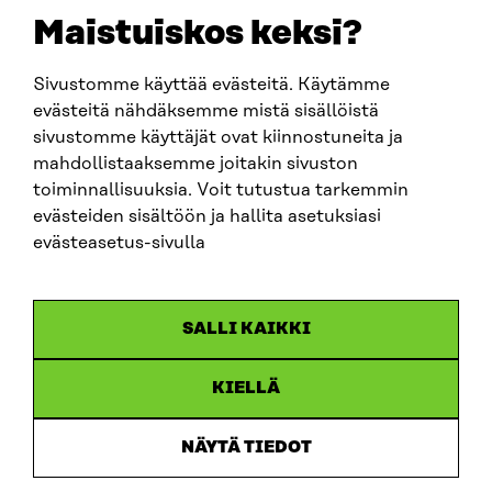
sitra@sitra.fi
Maistuiskos keksi?
Sivustomme käyttää evästeitä. Käytämme
SITRA SOSIAALISESSA MEDIASSA
evästeitä nähdäksemme mistä sisällöistä
sivustomme käyttäjät ovat kiinnostuneita ja
LinkedIn
mahdollistaaksemme joitakin sivuston
Instagram
toiminnallisuuksia. Voit tutustua tarkemmin
YouTube
evästeiden sisältöön ja hallita asetuksiasi
evästeasetus-sivulla
Sitra 2025
SALLI KAIKKI
Tietosuoja
KIELLÄ
Evästeasetukset
Ilmoituskanava
NÄYTÄ TIEDOT
Saavutettavuusseloste
Asiakirjajulkisuus