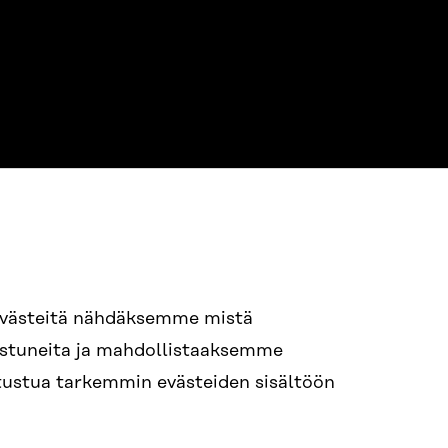
evästeitä nähdäksemme mistä
94 618 991
nostuneita ja mahdollistaaksemme
STI
tutustua tarkemmin evästeiden sisältöön
i.sukunimi@sitra.fi
itra.fi