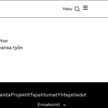
Valikko
Haku
rtoo
vansa työn
aista
Projektit
Tapahtumat
Yhteystiedot
Ennakointi