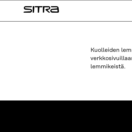
Siirry
Sitra
suoraan
sisältöön
↓
Kuolleiden lem
verkkosivuilla
lemmikeistä.