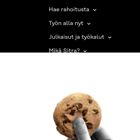
Hae rahoitusta
Työn alla nyt
Julkaisut ja työkalut
Mikä Sitra?
SITRA SOSIAALISESSA MEDIASSA
LinkedIn
Instagram
YouTube