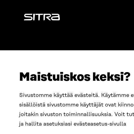
Sitra
Maistuiskos keksi?
OSOITE
PUHELIN
Sivustomme käyttää evästeitä. Käytämme 
Itämerenkatu 11-13, PL 160,
+358 2
sisällöistä sivustomme käyttäjät ovat kiin
00181 Helsinki
SÄHKÖPO
joitakin sivuston toiminnallisuuksia. Voit 
Saapumisohjeet
etunim
Y-TUNNUS
ja hallita asetuksiasi evästeasetus-sivulla
0202132-3
sitra@s