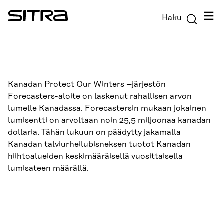
Siirry
Valik
Haku
suoraan
Sitra
sisältöön
↓
Kanadan Protect Our Winters –järjestön
Forecasters-aloite on laskenut rahallisen arvon
lumelle Kanadassa. Forecastersin mukaan jokainen
lumisentti on arvoltaan noin 25,5 miljoonaa kanadan
dollaria. Tähän lukuun on päädytty jakamalla
Kanadan talviurheilubisneksen tuotot Kanadan
hiihtoalueiden keskimääräisellä vuosittaisella
lumisateen määrällä.