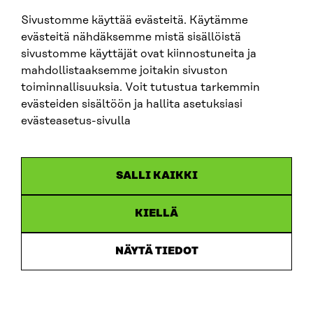
Sivustomme käyttää evästeitä. Käytämme
SITRA SOSIAALISESSA MEDIASSA
evästeitä nähdäksemme mistä sisällöistä
sivustomme käyttäjät ovat kiinnostuneita ja
LinkedIn
mahdollistaaksemme joitakin sivuston
Instagram
toiminnallisuuksia. Voit tutustua tarkemmin
YouTube
evästeiden sisältöön ja hallita asetuksiasi
evästeasetus-sivulla
Sitra 2025
SALLI KAIKKI
Tietosuoja
KIELLÄ
Evästeasetukset
Ilmoituskanava
NÄYTÄ TIEDOT
Saavutettavuusseloste
Asiakirjajulkisuus
Sitran digitaalinen viestintä ja verkkopalvelut