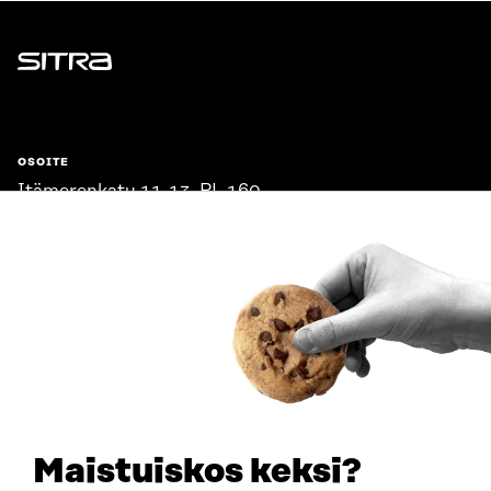
Sitra
OSOITE
Itämerenkatu 11-13, PL 160,
00181 Helsinki
Saapumisohjeet
Y-TUNNUS
0202132-3
PUHELIN
+358 294 618 991
SÄHKÖPOSTI
etunimi.sukunimi@sitra.fi
sitra@sitra.fi
Maistuiskos keksi?