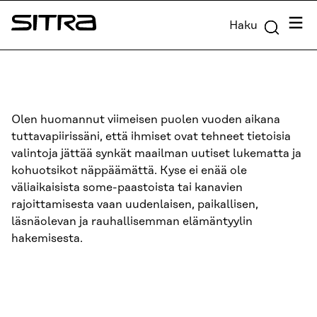
Siirry
Valik
Haku
suoraan
Sitra
sisältöön
↓
Olen huomannut viimeisen puolen vuoden aikana
tuttavapiirissäni, että ihmiset ovat tehneet tietoisia
valintoja jättää synkät maailman uutiset lukematta ja
kohuotsikot näppäämättä. Kyse ei enää ole
väliaikaisista some-paastoista tai kanavien
rajoittamisesta vaan uudenlaisen, paikallisen,
läsnäolevan ja rauhallisemman elämäntyylin
hakemisesta.