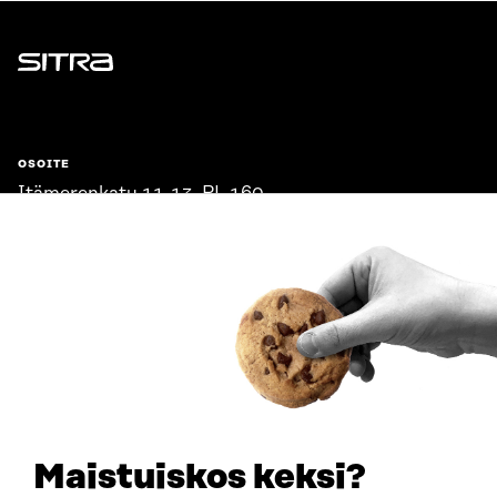
Sitra
OSOITE
Itämerenkatu 11-13, PL 160,
00181 Helsinki
Saapumisohjeet
Y-TUNNUS
0202132-3
PUHELIN
+358 294 618 991
SÄHKÖPOSTI
etunimi.sukunimi@sitra.fi
sitra@sitra.fi
Maistuiskos keksi?