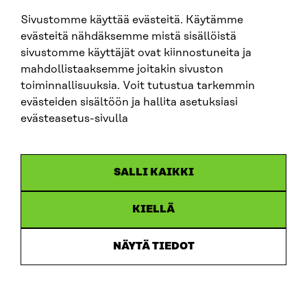
Sivustomme käyttää evästeitä. Käytämme
SITRA SOSIAALISESSA MEDIASSA
evästeitä nähdäksemme mistä sisällöistä
sivustomme käyttäjät ovat kiinnostuneita ja
LinkedIn
mahdollistaaksemme joitakin sivuston
Instagram
toiminnallisuuksia. Voit tutustua tarkemmin
YouTube
evästeiden sisältöön ja hallita asetuksiasi
evästeasetus-sivulla
Sitra 2025
SALLI KAIKKI
Tietosuoja
KIELLÄ
Evästeasetukset
Ilmoituskanava
NÄYTÄ TIEDOT
Saavutettavuusseloste
Asiakirjajulkisuus
Sitran digitaalinen viestintä ja verkkopalvelut