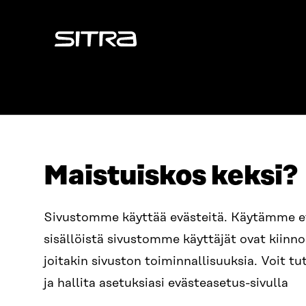
Sitra
Maistuiskos keksi?
OSOITE
PUHELIN
Sivustomme käyttää evästeitä. Käytämme 
Itämerenkatu 11-13, PL 160,
+358 2
sisällöistä sivustomme käyttäjät ovat kiin
00181 Helsinki
SÄHKÖPO
joitakin sivuston toiminnallisuuksia. Voit 
Saapumisohjeet
etunim
Y-TUNNUS
ja hallita asetuksiasi evästeasetus-sivulla
0202132-3
sitra@s