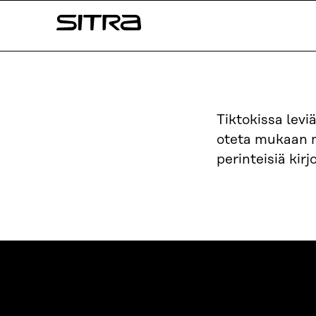
Siirry
Sitra
suoraan
sisältöön
↓
Tiktokissa levi
oteta mukaan mi
perinteisiä kirjo