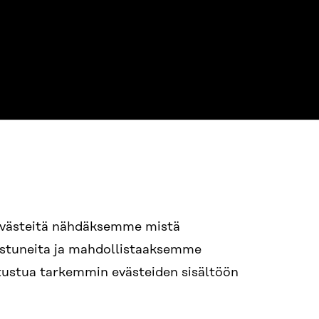
evästeitä nähdäksemme mistä
94 618 991
nostuneita ja mahdollistaaksemme
STI
tutustua tarkemmin evästeiden sisältöön
i.sukunimi@sitra.fi
itra.fi