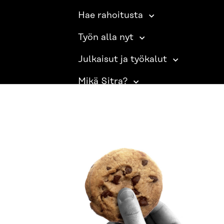
Hae rahoitusta
Työn alla nyt
Julkaisut ja työkalut
Mikä Sitra?
SITRA SOSIAALISESSA MEDIASSA
LinkedIn
Instagram
YouTube