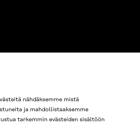
evästeitä nähdäksemme mistä
94 618 991
nostuneita ja mahdollistaaksemme
STI
tutustua tarkemmin evästeiden sisältöön
i.sukunimi@sitra.fi
itra.fi