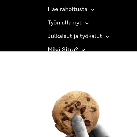
Hae rahoitusta
Työn alla nyt
Julkaisut ja työkalut
Mikä Sitra?
SITRA SOSIAALISESSA MEDIASSA
LinkedIn
Instagram
YouTube