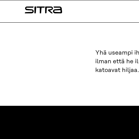
Siirry
Sitra
suoraan
sisältöön
↓
Yhä useampi ih
ilman että he i
katoavat hiljaa.