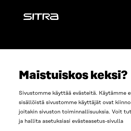
Sitra
Maistuiskos keksi?
OSOITE
PUHELIN
Sivustomme käyttää evästeitä. Käytämme 
Itämerenkatu 11-13, PL 160,
+358 2
sisällöistä sivustomme käyttäjät ovat kiin
00181 Helsinki
SÄHKÖPO
joitakin sivuston toiminnallisuuksia. Voit 
Saapumisohjeet
etunim
Y-TUNNUS
ja hallita asetuksiasi evästeasetus-sivulla
0202132-3
sitra@s