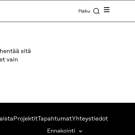
Valikko
Haku
hentää sitä
et vain
aista
Projektit
Tapahtumat
Yhteystiedot
Ennakointi