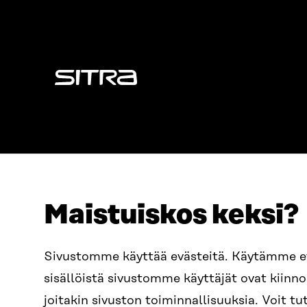
Sitra
Maistuiskos keksi?
OSOITE
PUHELIN
Sivustomme käyttää evästeitä. Käytämme 
Itämerenkatu 11-13, PL 160,
+358 2
sisällöistä sivustomme käyttäjät ovat kiin
00181 Helsinki
SÄHKÖPO
joitakin sivuston toiminnallisuuksia. Voit 
Saapumisohjeet