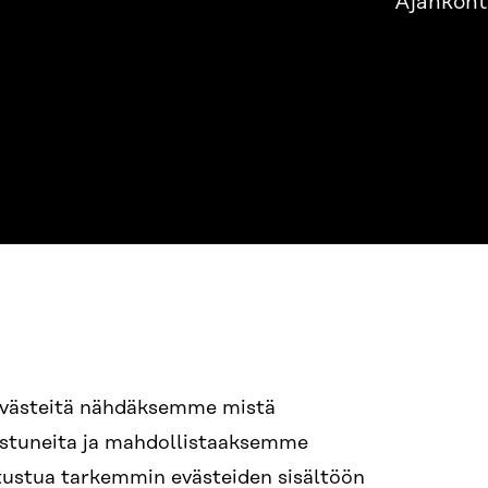
Ajankoht
evästeitä nähdäksemme mistä
94 618 991
nostuneita ja mahdollistaaksemme
STI
tutustua tarkemmin evästeiden sisältöön