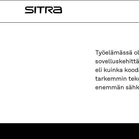
Siirry
Sitra
suoraan
sisältöön
↓
Työelämässä o
sovelluskehittä
eli kuinka koo
tarkemmin teko
enemmän sähkö