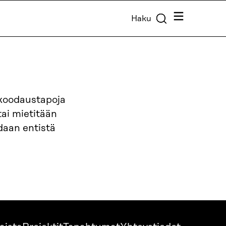
Valikko
Haku
 koodaustapoja
ai mietitään
daan entistä