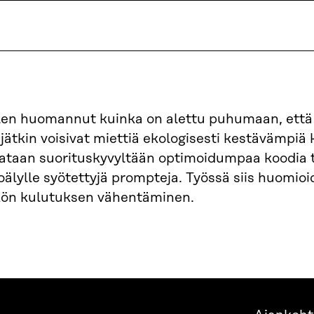
len huomannut kuinka on alettu puhumaan, että
jätkin voisivat miettiä ekologisesti kestävämpiä
dataan suorituskyvyltään optimoidumpaa koodia t
älylle syötettyjä prompteja. Työssä siis huomioi
n kulutuksen vähentäminen.