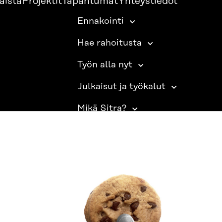
aista
Projektit
Tapahtumat
Yhteystiedot
Ennakointi
Hae rahoitusta
Työn alla nyt
Julkaisut ja työkalut
Mikä Sitra?
SITRA SOSIAALISESSA MEDIASSA
LinkedIn
Instagram
YouTube