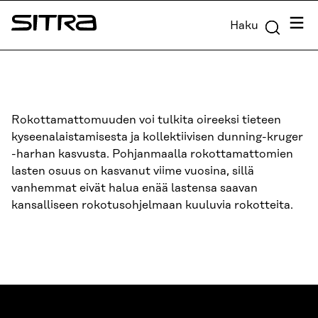
Siirry
Valik
Haku
suoraan
Sitra
sisältöön
↓
Rokottamattomuuden voi tulkita oireeksi tieteen
kyseenalaistamisesta ja kollektiivisen dunning-kruger
-harhan kasvusta. Pohjanmaalla rokottamattomien
lasten osuus on kasvanut viime vuosina, sillä
vanhemmat eivät halua enää lastensa saavan
kansalliseen rokotusohjelmaan kuuluvia rokotteita.