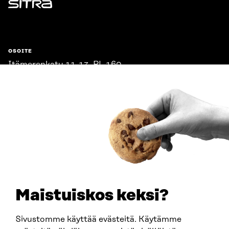
Sitra
OSOITE
Itämerenkatu 11-13, PL 160,
00181 Helsinki
Saapumisohjeet
Y-TUNNUS
0202132-3
PUHELIN
+358 294 618 991
SÄHKÖPOSTI
etunimi.sukunimi@sitra.fi
sitra@sitra.fi
Maistuiskos keksi?
Sivustomme käyttää evästeitä. Käytämme
SITRA SOSIAALISESSA MEDIASSA