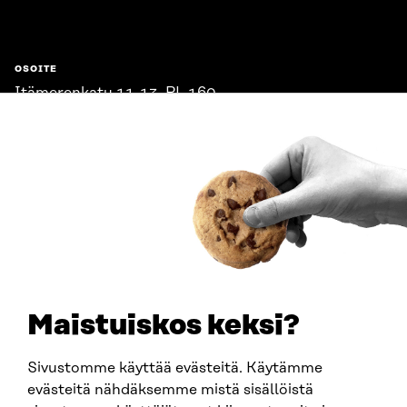
OSOITE
Itämerenkatu 11-13, PL 160,
00181 Helsinki
Saapumisohjeet
Y-TUNNUS
0202132-3
PUHELIN
+358 294 618 991
SÄHKÖPOSTI
etunimi.sukunimi@sitra.fi
sitra@sitra.fi
Maistuiskos keksi?
Sivustomme käyttää evästeitä. Käytämme
SITRA SOSIAALISESSA MEDIASSA
evästeitä nähdäksemme mistä sisällöistä