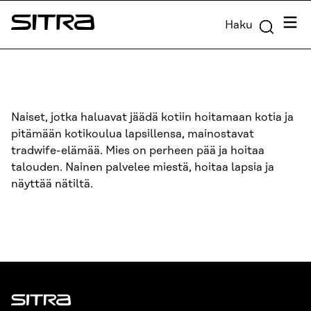
Siirry
Valik
Haku
suoraan
Sitra
sisältöön
↓
Naiset, jotka haluavat jäädä kotiin hoitamaan kotia ja
pitämään kotikoulua lapsillensa, mainostavat
tradwife-elämää. Mies on perheen pää ja hoitaa
talouden. Nainen palvelee miestä, hoitaa lapsia ja
näyttää nätiltä.
Sitra