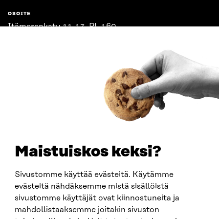
OSOITE
Itämerenkatu 11-13, PL 160,
00181 Helsinki
Saapumisohjeet
Y-TUNNUS
0202132-3
PUHELIN
+358 294 618 991
SÄHKÖPOSTI
etunimi.sukunimi@sitra.fi
sitra@sitra.fi
Maistuiskos keksi?
Sivustomme käyttää evästeitä. Käytämme
SITRA SOSIAALISESSA MEDIASSA
evästeitä nähdäksemme mistä sisällöistä
sivustomme käyttäjät ovat kiinnostuneita ja
LinkedIn
mahdollistaaksemme joitakin sivuston
Instagram