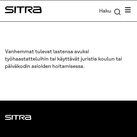
Siirry
Valik
Haku
suoraan
Sitra
sisältöön
↓
Vanhemmat tulevat lastensa avuksi
työhaastatteluihin tai käyttävät juristia koulun tai
päiväkodin asioiden hoitamisessa.
Sitra