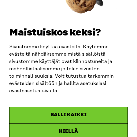
+358 294 618 991
SÄHKÖPOSTI
etunimi.sukunimi@sitra.fi
sitra@sitra.fi
Maistuiskos keksi?
Sivustomme käyttää evästeitä. Käytämme
SITRA SOSIAALISESSA MEDIASSA
evästeitä nähdäksemme mistä sisällöistä
sivustomme käyttäjät ovat kiinnostuneita ja
LinkedIn
mahdollistaaksemme joitakin sivuston
Instagram
toiminnallisuuksia. Voit tutustua tarkemmin
YouTube
evästeiden sisältöön ja hallita asetuksiasi
evästeasetus-sivulla
Sitra 2025
SALLI KAIKKI
Tietosuoja
KIELLÄ
Evästeasetukset